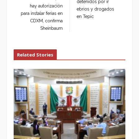
detenidos por ir
o
r
+
I
hay autorización
ebrios y drogados
k
n
para instalar ferias en
en Tepic
CDXM, confirma
Sheinbaum
Related Stories