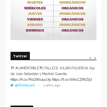
Twitter
#LAMENTABLE
| FALLECE JULIÁN FIGUEROA, hijo
“VOLV
de Joan Sebastián y Maribel Guardia.
HORA 
https://t.co/RsQWo4yz7p
https://t.co/bRuCZR6Z97
DEL R
@REANayarit
3 años ago
https:
ago