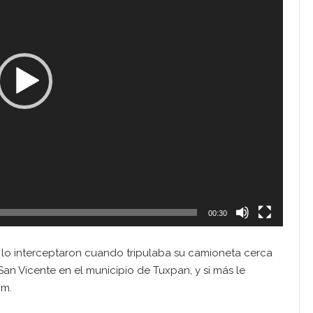
00:30
 lo interceptaron cuando tripulaba su camioneta cerca
 San Vicente en el municipio de Tuxpan, y si más le
mm.