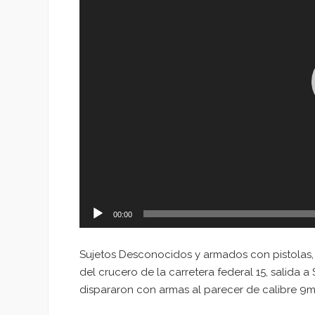
00:00
Sujetos Desconocidos y armados con pistolas,
del crucero de la carretera federal 15, salida a
dispararon con armas al parecer de calibre 9