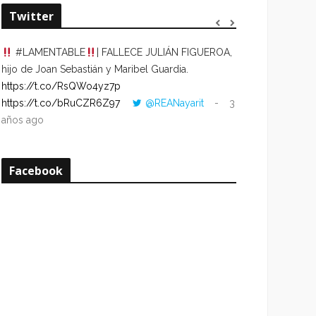
Twitter
#LAMENTABLE
| FALLECE JULIÁN FIGUEROA,
“VOLVER AL HO
hijo de Joan Sebastián y Maribel Guardia.
CUANDO LA HOR
https://t.co/RsQWo4yz7p
CON LA HORA DE
https://t.co/bRuCZR6Z97
@REANayarit
3
https://t.co/e1s
años ago
años ago
Facebook