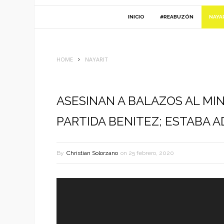
INICIO
#REABUZÓN
NAYA
HOME
NAYARIT
ASESINAN A BALAZOS AL MI
PARTIDA BENITEZ; ESTABA 
By
Christian Solorzano
on
25 febrero, 2020
Reproductor
de
vídeo