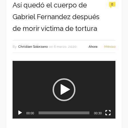
Así quedó el cuerpo de
0
Gabriel Fernandez después
de morir víctima de tortura
By
Christian Solorzano
on
6 marzo, 2020
Ahora
México
Reproductor
de
vídeo
00:00
00:30