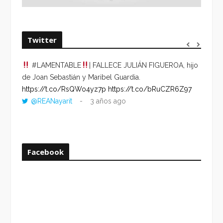
Twitter
#LAMENTABLE
| FALLECE JULIÁN FIGUEROA, hijo
“VOLV
de Joan Sebastián y Maribel Guardia.
HORA 
https://t.co/RsQWo4yz7p
https://t.co/bRuCZR6Z97
DEL R
@REANayarit
3 años ago
https:
ago
Facebook