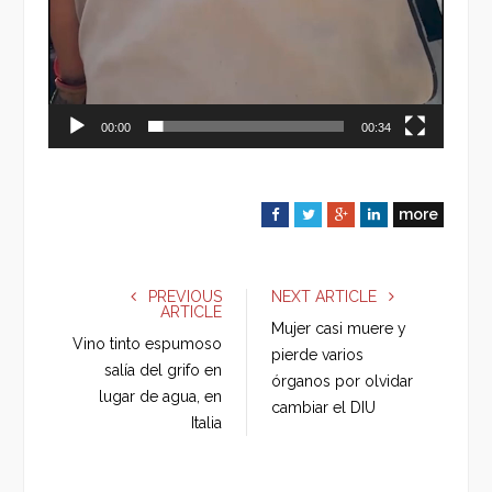
00:00
00:34
more
F
T
G
L
a
w
o
i
c
i
o
n
e
t
g
k
PREVIOUS
NEXT ARTICLE
ARTICLE
b
t
l
e
Mujer casi muere y
o
e
e
d
Vino tinto espumoso
pierde varios
o
r
+
I
salía del grifo en
órganos por olvidar
k
n
lugar de agua, en
cambiar el DIU
Italia