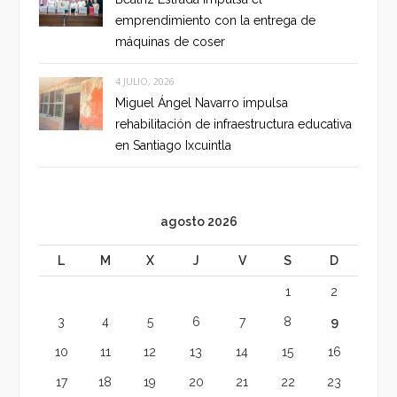
emprendimiento con la entrega de
máquinas de coser
4 JULIO, 2026
Miguel Ángel Navarro impulsa
rehabilitación de infraestructura educativa
en Santiago Ixcuintla
agosto 2026
L
M
X
J
V
S
D
1
2
3
4
5
6
7
8
9
10
11
12
13
14
15
16
17
18
19
20
21
22
23