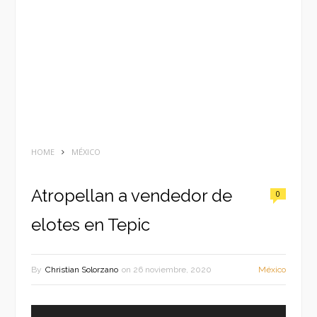
HOME
MÉXICO
Atropellan a vendedor de
0
elotes en Tepic
By
Christian Solorzano
on
26 noviembre, 2020
México
Reproductor