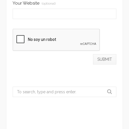
Your Website
(optional)
Search
for: