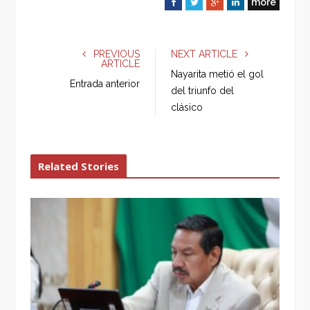
more
F
T
G
L
a
w
o
i
c
i
o
n
e
t
g
k
PREVIOUS
NEXT ARTICLE
ARTICLE
b
t
l
e
Nayarita metió el gol
o
e
e
d
Entrada anterior
del triunfo del
o
r
+
I
clásico
k
n
Related Stories