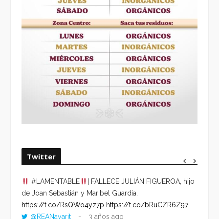
Twitter
#LAMENTABLE
| FALLECE JULIÁN FIGUEROA, hijo
“VOLV
de Joan Sebastián y Maribel Guardia.
HORA 
https://t.co/RsQWo4yz7p
https://t.co/bRuCZR6Z97
DEL R
@REANayarit
3 años ago
https: