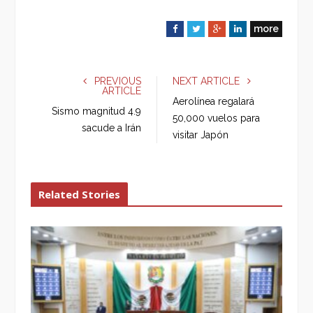
more
F
T
G
L
a
w
o
i
c
i
o
n
e
t
g
k
PREVIOUS
NEXT ARTICLE
ARTICLE
b
t
l
e
Aerolínea regalará
o
e
e
d
Sismo magnitud 4.9
50,000 vuelos para
o
r
+
I
sacude a Irán
visitar Japón
k
n
Related Stories