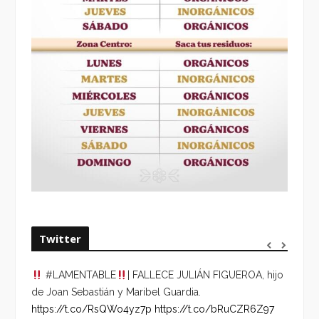
Twitter
#LAMENTABLE
| FALLECE JULIÁN FIGUEROA, hijo
“VOLV
de Joan Sebastián y Maribel Guardia.
HORA 
https://t.co/RsQWo4yz7p
https://t.co/bRuCZR6Z97
DEL R