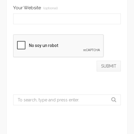
Your Website
(optional)
Search
for: