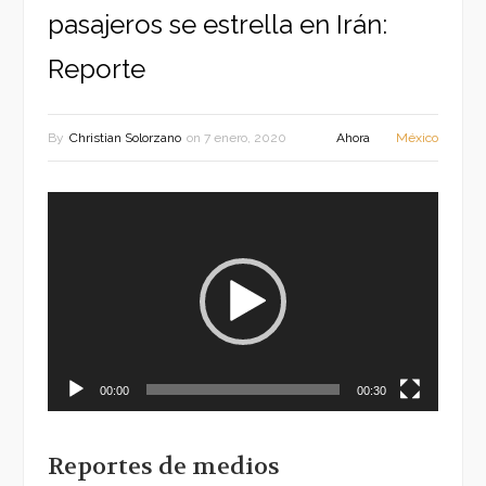
pasajeros se estrella en Irán:
Reporte
By
Christian Solorzano
on
7 enero, 2020
Ahora
México
Reproductor
de
vídeo
00:00
00:30
Reportes de medios