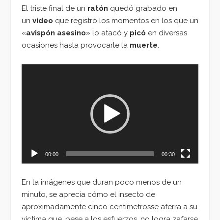
El triste final de un
ratón
quedó grabado en
un
video
que registró los momentos en los que un
«
avispón asesino
» lo atacó y
picó
en diversas
ocasiones hasta provocarle la
muerte
.
Reproductor
de
vídeo
00:00
00:30
En la imágenes que duran poco menos de un
minuto, se aprecia cómo el insecto de
aproximadamente cinco centímetrosse aferra a su
víctima que, pese a los esfuerzos, no logra zafarse