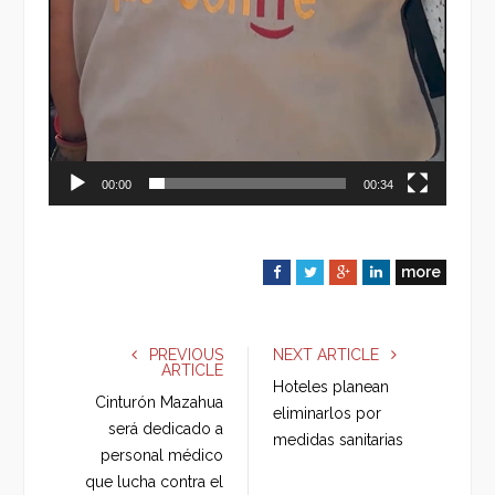
00:00
00:34
more
F
T
G
L
a
w
o
i
c
i
o
n
e
t
g
k
PREVIOUS
NEXT ARTICLE
ARTICLE
b
t
l
e
Hoteles planean
o
e
e
d
Cinturón Mazahua
eliminarlos por
o
r
+
I
será dedicado a
medidas sanitarias
k
n
personal médico
que lucha contra el