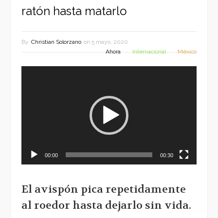
ratón hasta matarlo
By
Christian Solorzano
on
5 mayo, 2020
Ahora
Internacional
México
Reproductor
de
vídeo
00:00
00:30
El avispón pica repetidamente
al roedor hasta dejarlo sin vida.