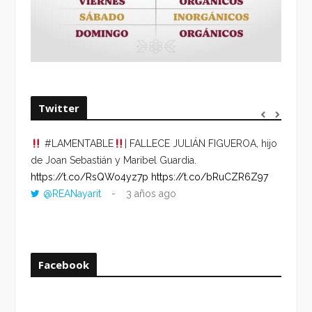
Twitter
#LAMENTABLE
| FALLECE JULIÁN FIGUEROA, hijo
“VOLV
de Joan Sebastián y Maribel Guardia.
HORA 
https://t.co/RsQWo4yz7p
https://t.co/bRuCZR6Z97
DEL R
@REANayarit
3 años ago
https:
ago
Facebook