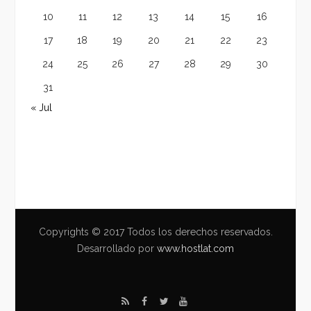
10
11
12
13
14
15
16
17
18
19
20
21
22
23
24
25
26
27
28
29
30
31
« Jul
Copyrights © 2017 Todos los derechos reservados.
Desarrollado por
www.hostlat.com
R
F
T
Y