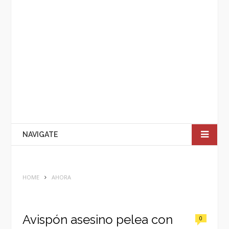
NAVIGATE
HOME
AHORA
Avispón asesino pelea con
0