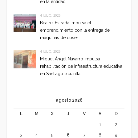
en la entidad
4 JULIO, 2026
Beatriz Estrada impulsa el
emprendimiento con la entrega de
máquinas de coser
4 JULIO, 2026
Miguel Ángel Navarro impulsa
rehabilitación de infraestructura educativa
en Santiago Ixcuintla
agosto 2026
L
M
X
J
V
S
D
1
2
3
4
5
6
7
8
9