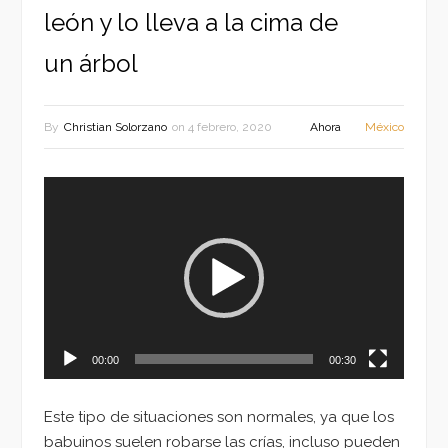
león y lo lleva a la cima de
un árbol
By
Christian Solorzano
on
4 febrero, 2020
Ahora
México
Reproductor
de
vídeo
00:00
00:30
Este tipo de situaciones son normales, ya que los
babuinos suelen robarse las crías, incluso pueden