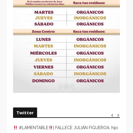
Twitter
#LAMENTABLE
| FALLECE JULIÁN FIGUEROA, hijo
“VOLV