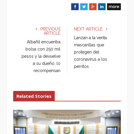
more
F
T
G
L
a
w
o
i
c
i
o
n
e
t
g
k
PREVIOUS
NEXT ARTICLE
ARTICLE
b
t
l
e
Lanzan a la venta
o
e
e
d
Albañil encuentra
mascarillas que
o
r
+
I
bolsa con 250 mil
protegen del
k
n
pesos y la devuelve
coronavirus a los
a su dueño; lo
perritos
recompensan
Related Stories