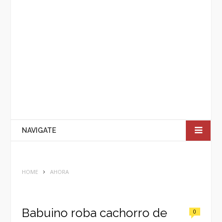
NAVIGATE
HOME
AHORA
Babuino roba cachorro de
0