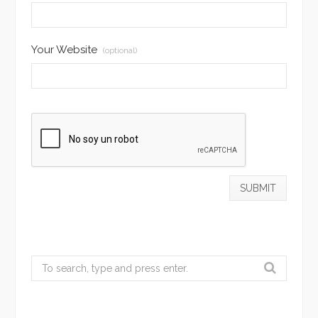
Your Website
(optional)
Search
for: