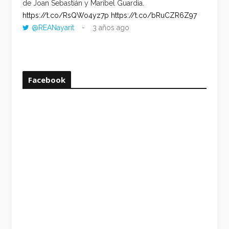
de Joan Sebastián y Maribel Guardia.
HORA 
https://t.co/RsQWo4yz7p
https://t.co/bRuCZR6Z97
DEL R
@REANayarit
3 años ago
https:
ago
Facebook