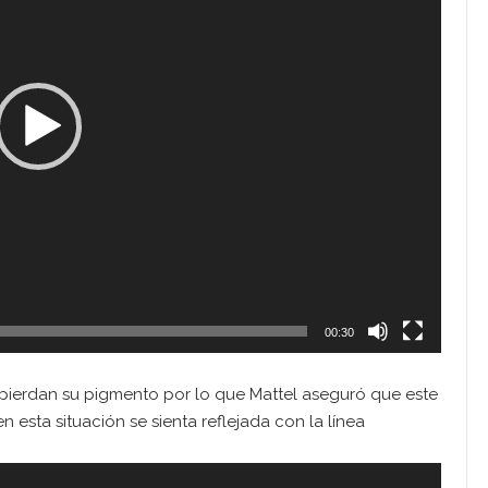
00:30
l pierdan su pigmento por lo que Mattel aseguró que este
 esta situación se sienta reflejada con la línea