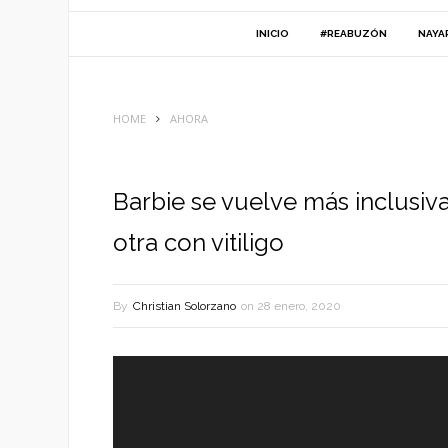
INICIO
#REABUZÓN
NAYA
HOME
AHORA
Barbie se vuelve más inclusiv
otra con vitiligo
By
Christian Solorzano
on
28 enero, 2020
Reproductor
de
vídeo