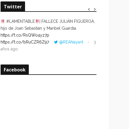
Twitter
#LAMENTABLE
| FALLECE JULIÁN FIGUEROA,
“VOLVER AL HO
hijo de Joan Sebastián y Maribel Guardia.
CUANDO LA HOR
https://t.co/RsQWo4yz7p
CON LA HORA DE
https://t.co/bRuCZR6Z97
@REANayarit
3
https://t.co/e1s
años ago
años ago
Facebook