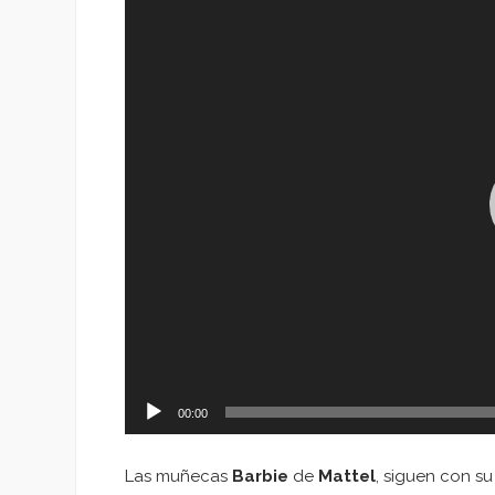
de
vídeo
00:00
Las muñecas
Barbie
de
Mattel
, siguen con su