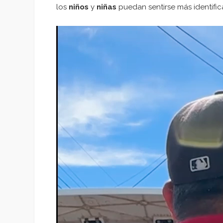
los
niños
y
niñas
puedan sentirse más identific
Reproductor
de
vídeo