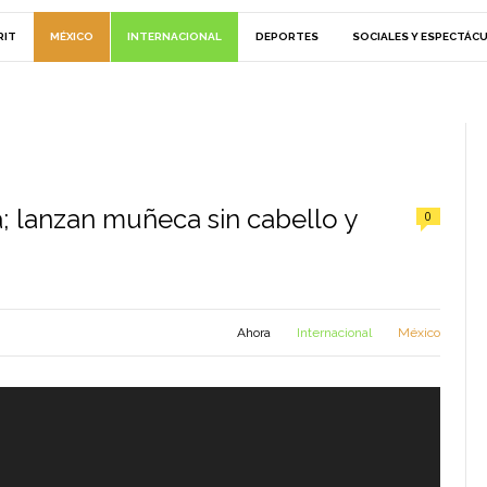
RIT
MÉXICO
INTERNACIONAL
DEPORTES
SOCIALES Y ESPECTÁC
a; lanzan muñeca sin cabello y
0
Ahora
Internacional
México