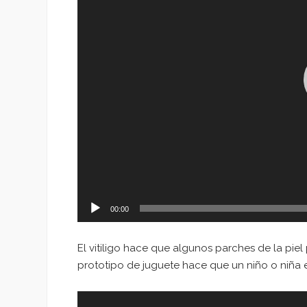
00:00
El vitiligo hace que algunos parches de la pie
prototipo de juguete hace que un niño o niña en
Reproductor