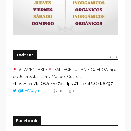
Twitter
#LAMENTABLE
| FALLECE JULIÁN FIGUEROA, hijo
“VOLV
de Joan Sebastián y Maribel Guardia.
HORA 
https://t.co/RsQWo4yz7p
https://t.co/bRuCZR6Z97
DEL R
@REANayarit
3 años ago
https:
ago
Facebook