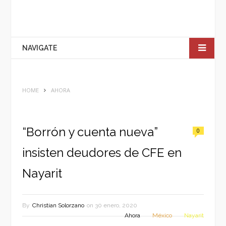
NAVIGATE
HOME
AHORA
“Borrón y cuenta nueva”
0
insisten deudores de CFE en
Nayarit
By
Christian Solorzano
on
30 enero, 2020
Ahora
México
Nayarit