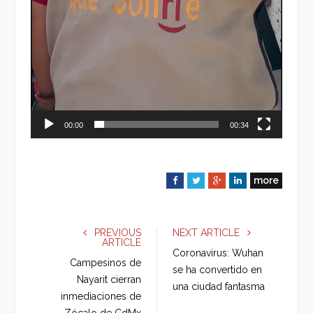
00:00
00:34
more
F
T
G
L
a
w
o
i
c
i
o
n
e
t
g
k
PREVIOUS
NEXT ARTICLE
ARTICLE
b
t
l
e
Coronavirus: Wuhan
o
e
e
d
Campesinos de
se ha convertido en
o
r
+
I
Nayarit cierran
una ciudad fantasma
k
n
inmediaciones de