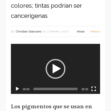
colores; tintas podrían ser
cancerígenas
By
Christian Solorzano
on
17 febrero, 2020
Ahora
México
Reproductor
de
vídeo
00:00
00:30
Los pigmentos que se usan en