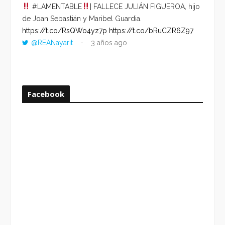
#LAMENTABLE
| FALLECE JULIÁN FIGUEROA, hijo
“VOLV
de Joan Sebastián y Maribel Guardia.
HORA 
https://t.co/RsQWo4yz7p
https://t.co/bRuCZR6Z97
DEL R
@REANayarit
3 años ago
https:
ago
Facebook