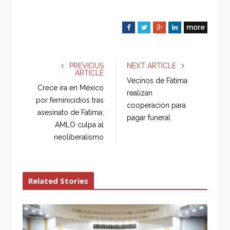
more
F
T
G
L
a
w
o
i
c
i
o
n
e
t
g
k
PREVIOUS
NEXT ARTICLE
ARTICLE
b
t
l
e
Vecinos de Fátima
o
e
e
d
Crece ira en México
realizan
o
r
+
I
por feminicidios tras
cooperación para
k
n
asesinato de Fatima;
pagar funeral
AMLO culpa al
neoliberalismo
Related Stories