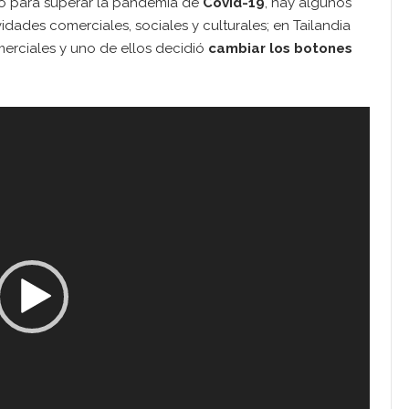
po para superar la pandemia de
Covid-19
, hay algunos
ades comerciales, sociales y culturales; en Tailandia
merciales y uno de ellos decidió
cambiar los botones