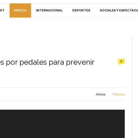
RIT
MÉXICO
INTERNACIONAL
DEPORTES
SOCIALES Y ESPECTÁC
 por pedales para prevenir
0
Ahora
México