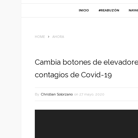
INICIO
#REABUZÓN
NAYA
HOME
AHORA
Cambia botones de elevadores
contagios de Covid-19
By
Christian Solorzano
on
27 mayo, 2020
Reproductor
de
vídeo