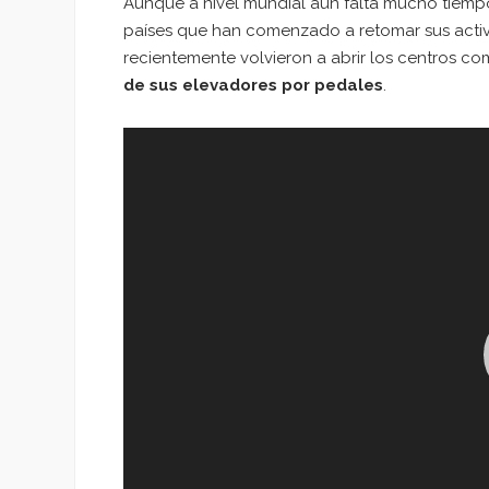
Aunque a nivel mundial aún falta mucho tiem
países que han comenzado a retomar sus activid
recientemente volvieron a abrir los centros co
de sus elevadores
por pedales
.
Reproductor
de
vídeo