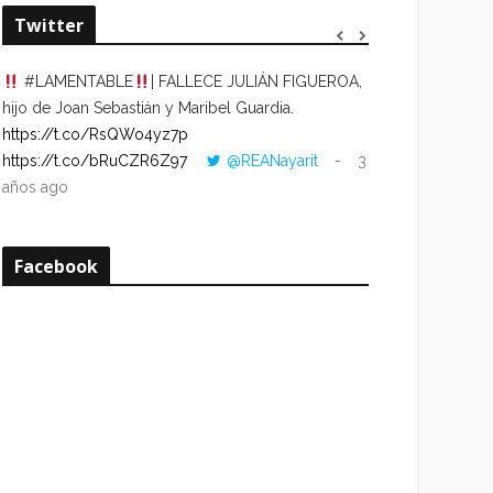
Twitter
#LAMENTABLE
| FALLECE JULIÁN FIGUEROA,
“VOLVER AL HO
hijo de Joan Sebastián y Maribel Guardia.
CUANDO LA HOR
https://t.co/RsQWo4yz7p
CON LA HORA DE
https://t.co/bRuCZR6Z97
@REANayarit
3
https://t.co/e1s
años ago
años ago
Facebook