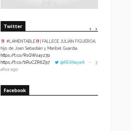
Twitter
#LAMENTABLE
| FALLECE JULIÁN FIGUEROA,
“VOLVER AL HO
hijo de Joan Sebastián y Maribel Guardia.
CUANDO LA HOR
https://t.co/RsQWo4yz7p
CON LA HORA DE
https://t.co/bRuCZR6Z97
@REANayarit
3
https://t.co/e1s
años ago
años ago
Facebook