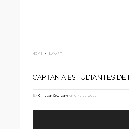
HOME
NAYARIT
CAPTAN A ESTUDIANTES DE 
By
Christian Solorzano
on
5 marzo, 2020
Reproductor
de
vídeo