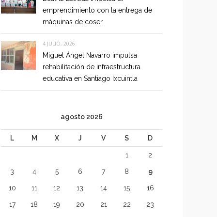
emprendimiento con la entrega de
máquinas de coser
4 JULIO, 2026
Miguel Ángel Navarro impulsa
rehabilitación de infraestructura
educativa en Santiago Ixcuintla
agosto 2026
L
M
X
J
V
S
D
1
2
3
4
5
6
7
8
9
10
11
12
13
14
15
16
17
18
19
20
21
22
23