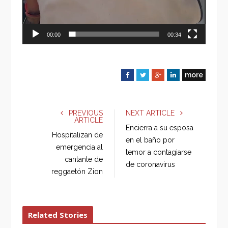
00:00
00:34
more
F
T
G
L
a
w
o
i
c
i
o
n
e
t
g
k
PREVIOUS
NEXT ARTICLE
ARTICLE
b
t
l
e
Encierra a su esposa
o
e
e
d
Hospitalizan de
en el baño por
o
r
+
I
emergencia al
temor a contagiarse
k
n
cantante de
de coronavirus
reggaetón Zion
Related Stories