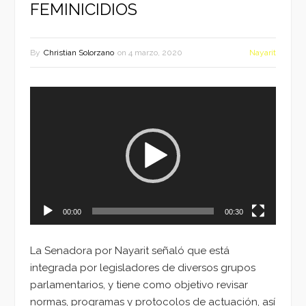
FEMINICIDIOS
By
Christian Solorzano
on
4 marzo, 2020
Nayarit
Reproductor
de
vídeo
00:00
00:30
La Senadora por Nayarit señaló que está
integrada por legisladores de diversos grupos
parlamentarios, y tiene como objetivo revisar
normas, programas y protocolos de actuación, así