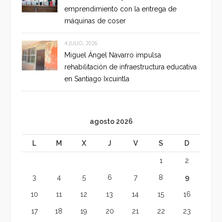
emprendimiento con la entrega de
máquinas de coser
4 JULIO, 2026
Miguel Ángel Navarro impulsa
rehabilitación de infraestructura educativa
en Santiago Ixcuintla
agosto 2026
L
M
X
J
V
S
D
1
2
3
4
5
6
7
8
9
10
11
12
13
14
15
16
17
18
19
20
21
22
23