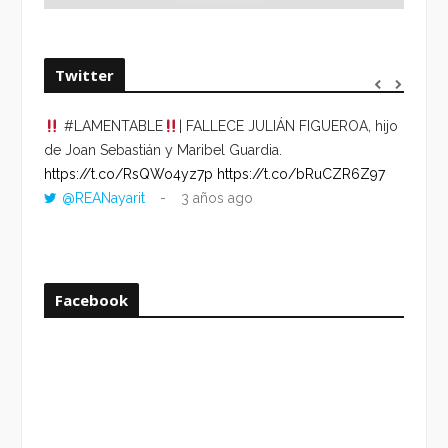
Twitter
#LAMENTABLE
| FALLECE JULIÁN FIGUEROA, hijo
“VOLV
de Joan Sebastián y Maribel Guardia.
HORA 
https://t.co/RsQWo4yz7p
https://t.co/bRuCZR6Z97
DEL R
@REANayarit
3 años ago
https:
ago
Facebook