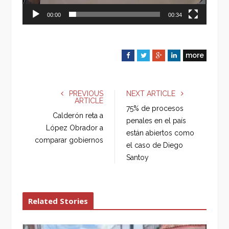
00:00
00:34
more
F
T
G
L
a
w
o
i
c
i
o
n
e
t
g
k
PREVIOUS
NEXT ARTICLE
ARTICLE
b
t
l
e
75% de procesos
o
e
e
d
Calderón reta a
penales en el país
o
r
+
I
López Obrador a
están abiertos como
k
n
comparar gobiernos
el caso de Diego
Santoy
Related Stories