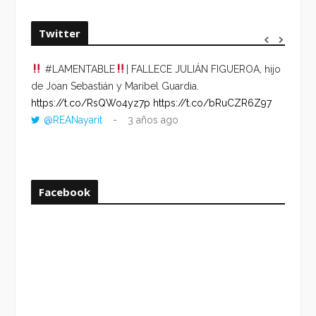
Twitter
#LAMENTABLE
| FALLECE JULIÁN FIGUEROA, hijo
“VOLV
de Joan Sebastián y Maribel Guardia.
HORA 
https://t.co/RsQWo4yz7p
https://t.co/bRuCZR6Z97
DEL R
@REANayarit
3 años ago
https:
ago
Facebook