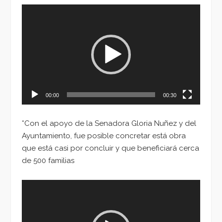
Reproductor
de
vídeo
00:00
00:30
*Con el apoyo de la Senadora Gloria Nuñez y del
Ayuntamiento, fue posible concretar está obra
que está casi por concluir y que beneficiará cerca
de 500 familias
Reproductor
de
vídeo