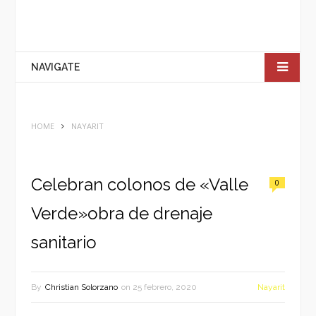
NAVIGATE
HOME
NAYARIT
Celebran colonos de «Valle
0
Verde»obra de drenaje
sanitario
By
Christian Solorzano
on
25 febrero, 2020
Nayarit