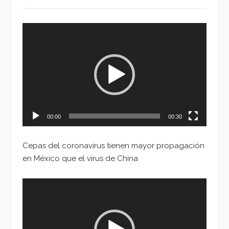
Reproductor
de
vídeo
00:00
00:30
Cepas del coronavirus tienen mayor propagación
en México que el virus de China
Reproductor
de
vídeo