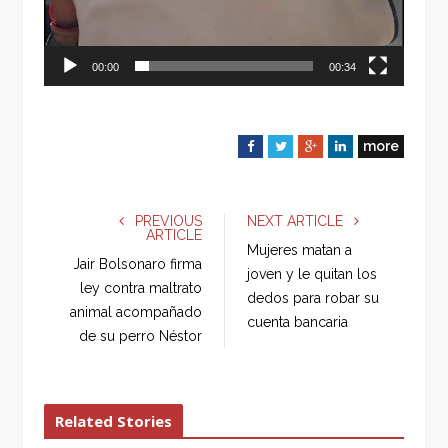
00:00
00:34
more
F
T
G
L
a
w
o
i
c
i
o
n
e
t
g
k
PREVIOUS
NEXT ARTICLE
ARTICLE
b
t
l
e
Mujeres matan a
o
e
e
d
Jair Bolsonaro firma
joven y le quitan los
o
r
+
I
ley contra maltrato
dedos para robar su
k
n
animal acompañado
cuenta bancaria
de su perro Néstor
Related Stories