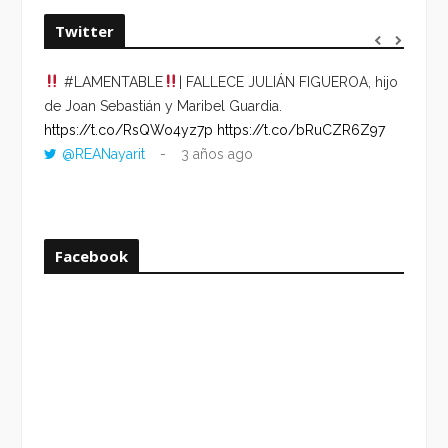
Twitter
#LAMENTABLE
| FALLECE JULIÁN FIGUEROA, hijo
“VOLV
de Joan Sebastián y Maribel Guardia.
HORA 
https://t.co/RsQWo4yz7p
https://t.co/bRuCZR6Z97
DEL R
@REANayarit
3 años ago
https:
ago
Facebook