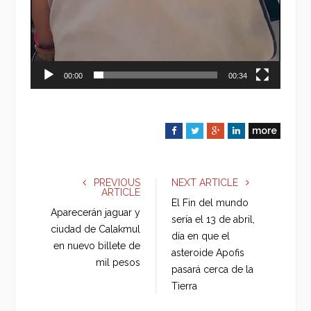
00:00
00:34
more
F
T
G
L
a
w
o
i
c
i
o
n
e
t
g
k
PREVIOUS
NEXT ARTICLE
ARTICLE
b
t
l
e
El Fin del mundo
o
e
e
d
Aparecerán jaguar y
sería el 13 de abril,
o
r
+
I
ciudad de Calakmul
día en que el
k
n
en nuevo billete de
asteroide Apofis
mil pesos
pasará cerca de la
Tierra