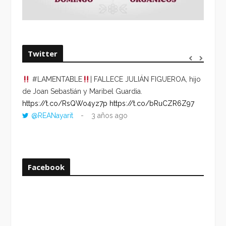
Twitter
#LAMENTABLE
| FALLECE JULIÁN FIGUEROA, hijo
“VOLV
de Joan Sebastián y Maribel Guardia.
HORA 
https://t.co/RsQWo4yz7p
https://t.co/bRuCZR6Z97
DEL R
@REANayarit
3 años ago
https:
ago
Facebook