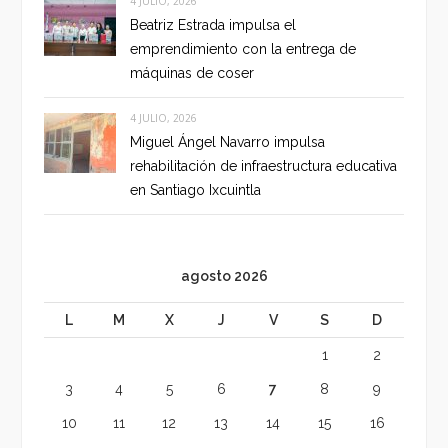
4 JULIO, 2026
Beatriz Estrada impulsa el
emprendimiento con la entrega de
máquinas de coser
4 JULIO, 2026
Miguel Ángel Navarro impulsa
rehabilitación de infraestructura educativa
en Santiago Ixcuintla
agosto 2026
L
M
X
J
V
S
D
1
2
3
4
5
6
7
8
9
10
11
12
13
14
15
16