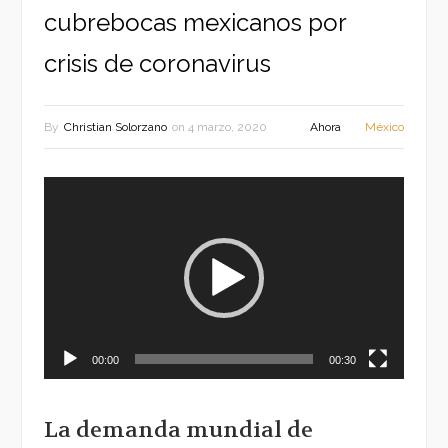
cubrebocas mexicanos por
crisis de coronavirus
By
Christian Solorzano
on
4 marzo, 2020
Ahora
México
Reproductor
de
vídeo
00:00
00:30
La demanda mundial de