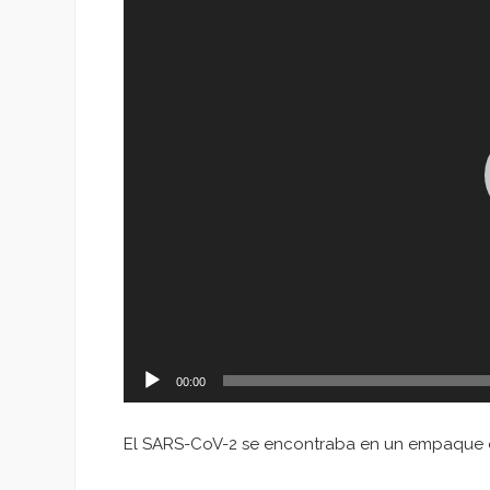
vídeo
00:00
El SARS-CoV-2 se encontraba en un empaque 