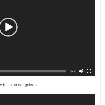
00:30
 en bacalao congelado