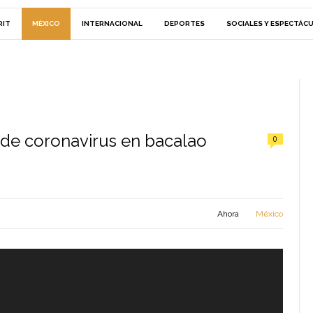
RIT
MÉXICO
INTERNACIONAL
DEPORTES
SOCIALES Y ESPECTÁC
 de coronavirus en bacalao
0
Ahora
México