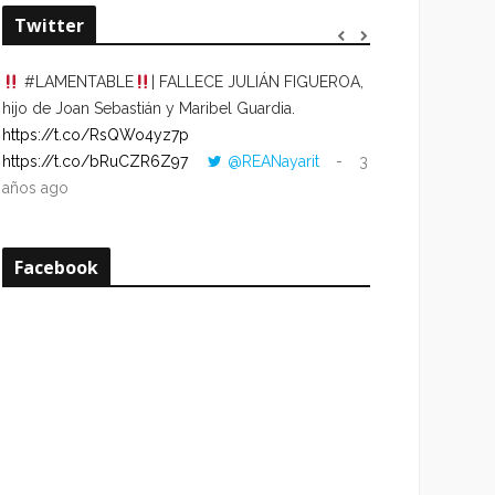
Twitter
#LAMENTABLE
| FALLECE JULIÁN FIGUEROA,
“VOLVER AL HO
hijo de Joan Sebastián y Maribel Guardia.
CUANDO LA HOR
https://t.co/RsQWo4yz7p
CON LA HORA DE
https://t.co/bRuCZR6Z97
@REANayarit
3
https://t.co/e1s
años ago
años ago
Facebook