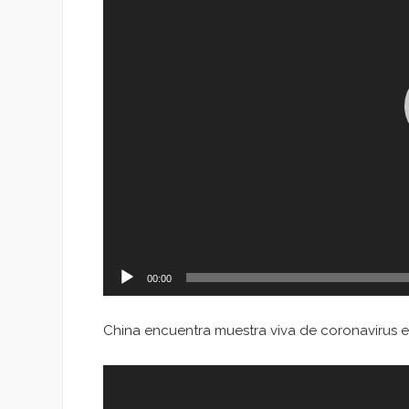
00:00
China encuentra muestra viva de coronavirus
Reproductor
de