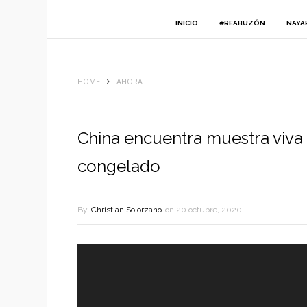
INICIO
#REABUZÓN
NAYA
HOME
AHORA
China encuentra muestra viva
congelado
By
Christian Solorzano
on
20 octubre, 2020
Reproductor
de
vídeo