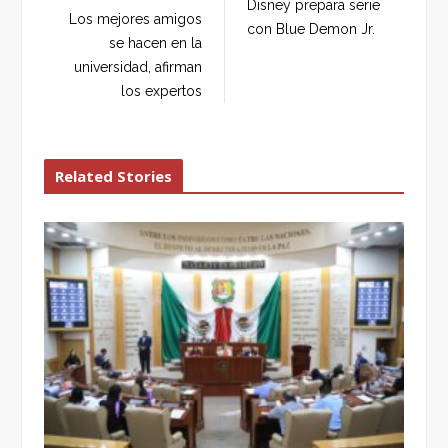
Disney prepara serie
o
e
e
d
Los mejores amigos
con Blue Demon Jr.
o
r
+
I
se hacen en la
k
n
universidad, afirman
los expertos
Related Stories