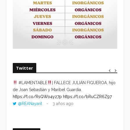
Twitter
#LAMENTABLE
| FALLECE JULIÁN FIGUEROA, hijo
“VOLV
de Joan Sebastián y Maribel Guardia.
HORA 
https://t.co/RsQWo4yz7p
https://t.co/bRuCZR6Z97
DEL R
@REANayarit
3 años ago
https:
ago