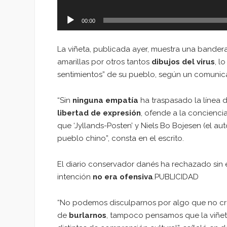
00:00
La viñeta, publicada ayer, muestra una bandera 
amarillas por otros tantos
dibujos del virus
, l
sentimientos” de su pueblo, según un comuni
“Sin
ninguna empatía
ha traspasado la línea de
libertad de expresión
, ofende a la concienc
que ‘Jyllands-Posten’ y Niels Bo Bojesen (el a
pueblo chino”, consta en el escrito.
El diario conservador danés ha rechazado sin
intención
no era ofensiva
.PUBLICIDAD
“No podemos disculparnos por algo que no c
de
burlarnos
, tampoco pensamos que la viñet