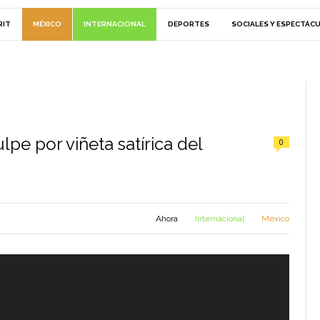
RIT
MÉXICO
INTERNACIONAL
DEPORTES
SOCIALES Y ESPECTÁC
lpe por viñeta satírica del
0
Ahora
Internacional
México