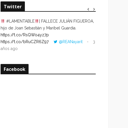
Twitter
#LAMENTABLE
| FALLECE JULIÁN FIGUEROA,
“VOLVER AL HO
hijo de Joan Sebastián y Maribel Guardia.
CUANDO LA HOR
https://t.co/RsQWo4yz7p
CON LA HORA DE
https://t.co/bRuCZR6Z97
@REANayarit
3
https://t.co/e1s
años ago
años ago
Facebook