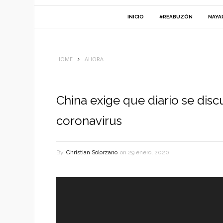
INICIO
#REABUZÓN
NAYA
HOME
AHORA
China exige que diario se discu
coronavirus
By
Christian Solorzano
on
29 enero, 2020
Reproductor
de
vídeo