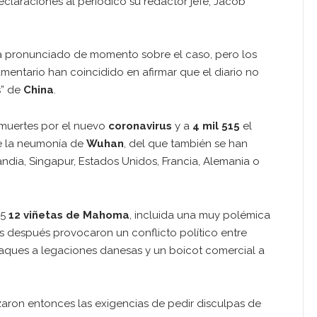
eclaraciones al periódico su redactor jefe, Jacob
 pronunciado de momento sobre el caso, pero los
amentario han coincidido en afirmar que el diario no
s” de
China
.
 muertes por el nuevo
coronavirus
y a
4 mil 515
el
e la neumonía de
Wuhan
, del que también se han
ndia, Singapur, Estados Unidos, Francia, Alemania o
05
12 viñetas de Mahoma
, incluida una muy polémica
 después provocaron un conflicto político entre
taques a legaciones danesas y un boicot comercial a
aron entonces las exigencias de pedir disculpas de