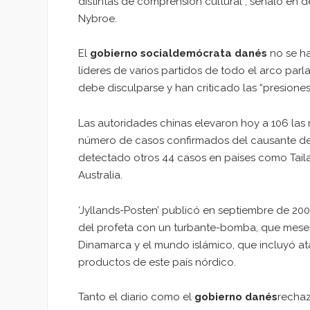
distintas de comprensión cultural”, señaló en d
Nybroe.
El
gobierno socialdemócrata danés
no se ha
líderes de varios partidos de todo el arco parl
debe disculparse y han criticado las “presione
Las autoridades chinas elevaron hoy a 106 las
número de casos confirmados del causante d
detectado otros 44 casos en países como Taila
Australia.
‘Jyllands-Posten’ publicó en septiembre de 20
del profeta con un turbante-bomba, que meses
Dinamarca y el mundo islámico, que incluyó a
productos de este país nórdico.
Tanto el diario como el
gobierno danés
rechaz