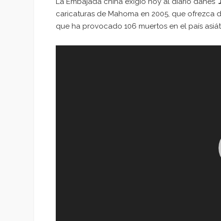
La Embajada china exigió hoy al diario danés ‘
caricaturas de Mahoma en 2005, que ofrezca di
que ha provocado 106 muertos en el país asiát
Reproductor
de
vídeo