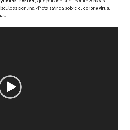
Jyllands-Posten’
, que publicó unas controvertidas
sculpas por una viñeta satírica sobre el
coronavirus
,
ico.