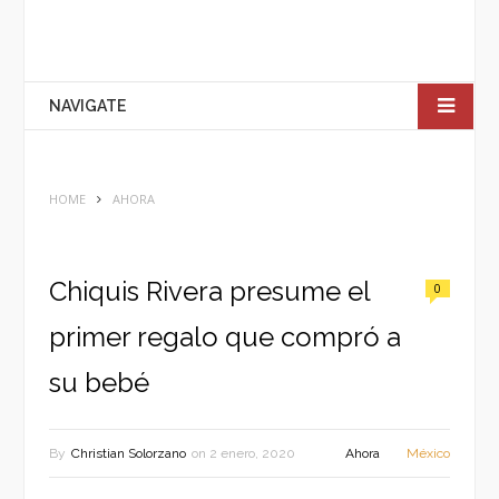
NAVIGATE
HOME
AHORA
Chiquis Rivera presume el
0
primer regalo que compró a
su bebé
By
Christian Solorzano
on
2 enero, 2020
Ahora
México