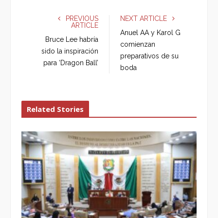
c
i
o
n
e
t
g
k
PREVIOUS
NEXT ARTICLE
ARTICLE
b
t
l
e
Anuel AA y Karol G
o
e
e
d
Bruce Lee habría
comienzan
o
r
+
I
sido la inspiración
preparativos de su
k
n
para ‘Dragon Ball’
boda
Related Stories