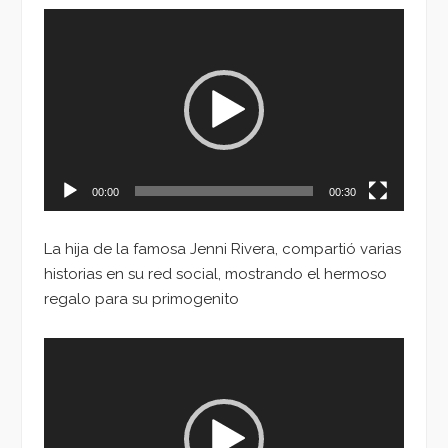
Reproductor
de
vídeo
00:00
00:30
La hija de la famosa Jenni Rivera, compartió varias
historias en su red social, mostrando el hermoso
regalo para su primogenito
Reproductor
de
vídeo