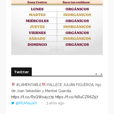
Twitter
#LAMENTABLE
| FALLECE JULIÁN FIGUEROA, hijo
“VOLV
de Joan Sebastián y Maribel Guardia.
HORA 
https://t.co/RsQWo4yz7p
https://t.co/bRuCZR6Z97
DEL R
@REANayarit
3 años ago
https:
ago