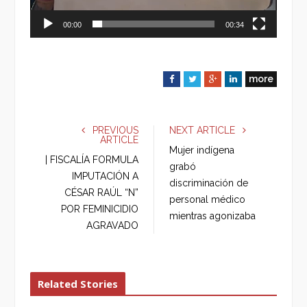
00:00
00:34
more
F
T
G
L
a
w
o
i
c
i
o
n
e
t
g
k
PREVIOUS
NEXT ARTICLE
ARTICLE
b
t
l
e
Mujer indígena
o
e
e
d
| FISCALÍA FORMULA
grabó
o
r
+
I
IMPUTACIÓN A
discriminación de
k
n
CÉSAR RAÚL “N”
personal médico
POR FEMINICIDIO
mientras agonizaba
AGRAVADO
Related Stories