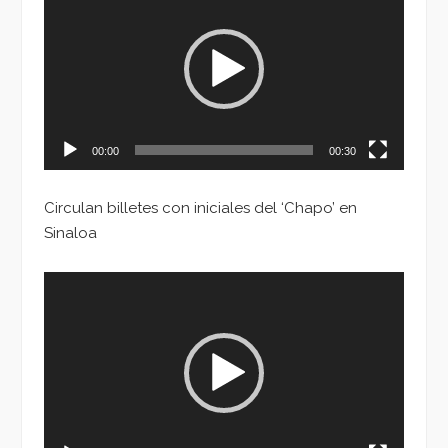
de
vídeo
00:00
00:30
Circulan billetes con iniciales del ‘Chapo’ en
Sinaloa
Reproductor
de
vídeo