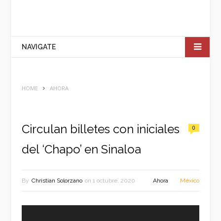
NAVIGATE
HOME
AHORA
Circulan billetes con iniciales
0
del ‘Chapo’ en Sinaloa
By
Christian Solorzano
on
1 octubre, 2020
Ahora
México
Reproductor