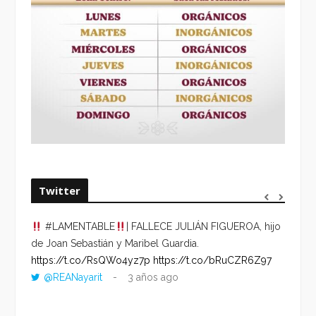
Twitter
#LAMENTABLE
| FALLECE JULIÁN FIGUEROA, hijo
“VOLV
de Joan Sebastián y Maribel Guardia.
HORA 
https://t.co/RsQWo4yz7p
https://t.co/bRuCZR6Z97
DEL R
@REANayarit
3 años ago
https:
ago