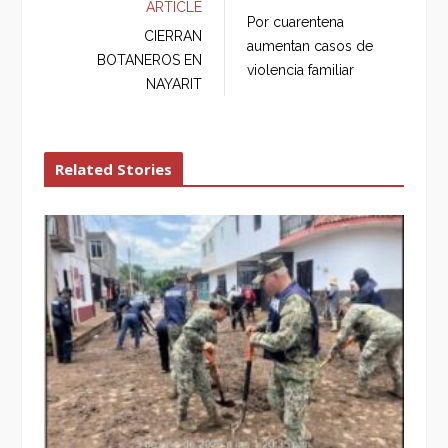
ARTICLE
b
t
l
e
Por cuarentena
o
e
e
d
CIERRAN
aumentan casos de
o
r
+
I
BOTANEROS EN
violencia familiar
k
n
NAYARIT
Related Stories