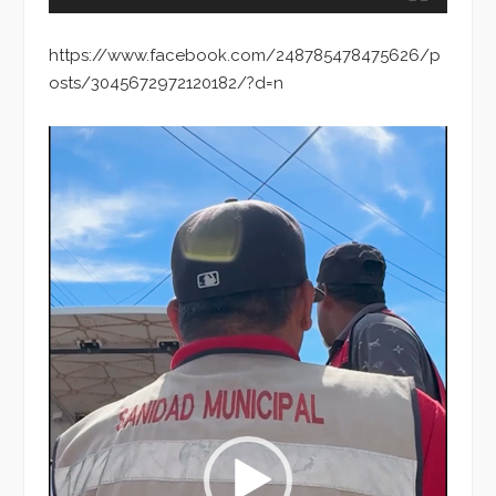
https://www.facebook.com/248785478475626/p
osts/3045672972120182/?d=n
Reproductor
de
vídeo