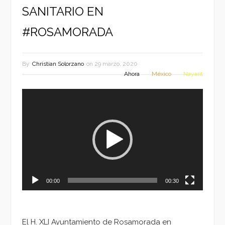
SANITARIO EN
#ROSAMORADA
By
Christian Solorzano
on
29 marzo, 2020
Ahora
México
Nayarit
Reproductor
de
vídeo
00:00
00:30
El H. XLI Ayuntamiento de Rosamorada en