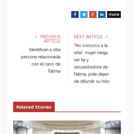
more
F
T
G
L
a
w
o
i
c
i
o
n
e
t
g
k
PREVIOUS
NEXT ARTICLE
ARTICLE
b
t
l
e
“No conozco a la
o
e
e
d
Identifican a otra
niña”, mujer niega
o
r
+
I
persona relacionada
ser tía y
k
n
con el caso de
secuestradora de
Fátima
Fátima, pide dejen
de difundir su foto
Related Stories