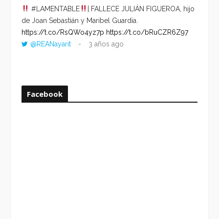
#LAMENTABLE
| FALLECE JULIÁN FIGUEROA, hijo
“VOLV
de Joan Sebastián y Maribel Guardia.
HORA 
https://t.co/RsQWo4yz7p
https://t.co/bRuCZR6Z97
DEL R
@REANayarit
3 años ago
https:
ago
Facebook