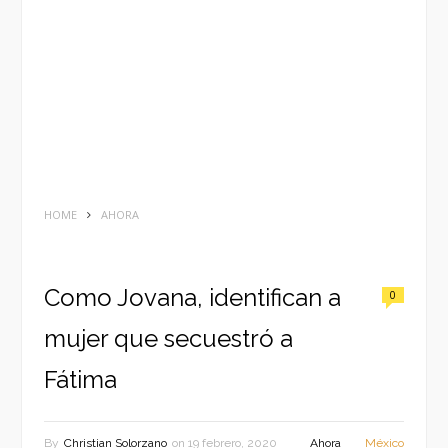
HOME
AHORA
Como Jovana, identifican a
0
mujer que secuestró a
Fátima
By
Christian Solorzano
on
19 febrero, 2020
Ahora
México