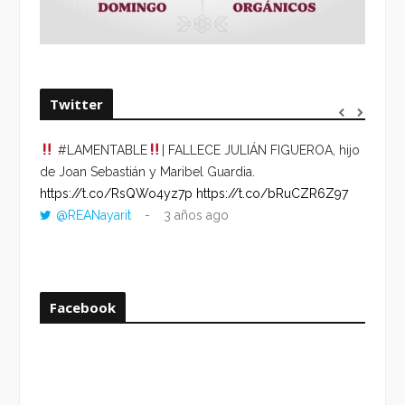
Twitter
#LAMENTABLE
| FALLECE JULIÁN FIGUEROA, hijo
“VOLV
de Joan Sebastián y Maribel Guardia.
HORA 
https://t.co/RsQWo4yz7p
https://t.co/bRuCZR6Z97
DEL R
@REANayarit
3 años ago
https:
ago
Facebook