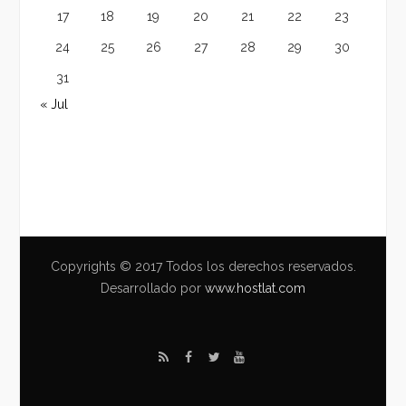
17
18
19
20
21
22
23
24
25
26
27
28
29
30
31
« Jul
Copyrights © 2017 Todos los derechos reservados.
Desarrollado por
www.hostlat.com
R
F
T
Y
S
a
w
o
S
c
i
u