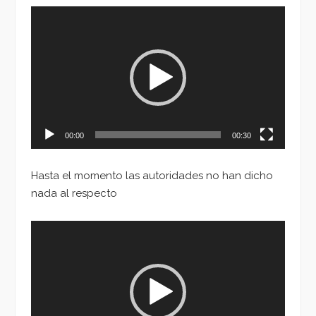
Reproductor
de
vídeo
00:00
00:30
Hasta el momento las autoridades no han dicho
nada al respecto
Reproductor
de
vídeo