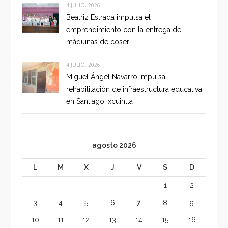
4 JULIO, 2026
Beatriz Estrada impulsa el
emprendimiento con la entrega de
máquinas de coser
4 JULIO, 2026
Miguel Ángel Navarro impulsa
rehabilitación de infraestructura educativa
en Santiago Ixcuintla
agosto 2026
L
M
X
J
V
S
D
1
2
3
4
5
6
7
8
9
10
11
12
13
14
15
16