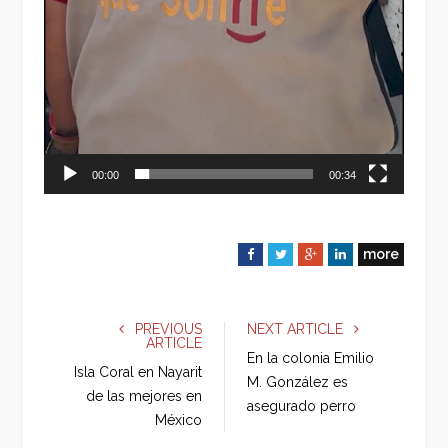
00:00
00:34
more
F
T
G
L
a
w
o
i
c
i
o
n
e
t
g
k
PREVIOUS
NEXT ARTICLE
ARTICLE
b
t
l
e
En la colonia Emilio
o
e
e
d
Isla Coral en Nayarit
M. González es
o
r
+
I
de las mejores en
asegurado perro
k
n
México