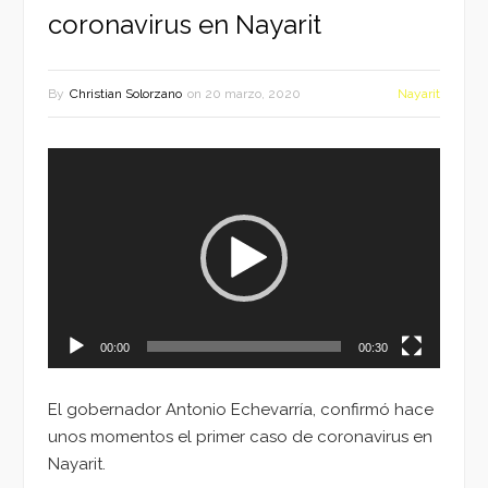
coronavirus en Nayarit
By
Christian Solorzano
on
20 marzo, 2020
Nayarit
Reproductor
de
vídeo
00:00
00:30
El gobernador Antonio Echevarría, confirmó hace
unos momentos el primer caso de coronavirus en
Nayarit.