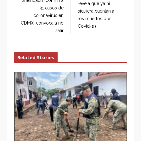
Sheinbaum confirma
revela que ya ni
o
r
+
I
31 casos de
siquiera cuentan a
k
n
coronavirus en
los muertos por
CDMX; convoca a no
Covid-19
salir
Related Stories