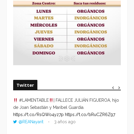
Twitter
#LAMENTABLE
| FALLECE JULIÁN FIGUEROA, hijo
“VOLV
de Joan Sebastián y Maribel Guardia.
HORA 
https://t.co/RsQWo4yz7p
https://t.co/bRuCZR6Z97
DEL R
@REANayarit
3 años ago
https:
ago