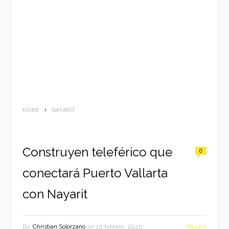
HOME
NAYARIT
Construyen teleférico que
0
conectará Puerto Vallarta
con Nayarit
By
Christian Solorzano
on
10 febrero, 2020
Nayarit