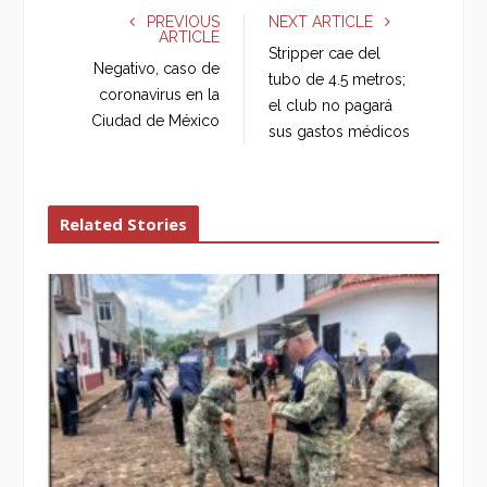
e
t
g
k
PREVIOUS
NEXT ARTICLE
ARTICLE
b
t
l
e
Stripper cae del
o
e
e
d
Negativo, caso de
tubo de 4.5 metros;
o
r
+
I
coronavirus en la
el club no pagará
k
n
Ciudad de México
sus gastos médicos
Related Stories