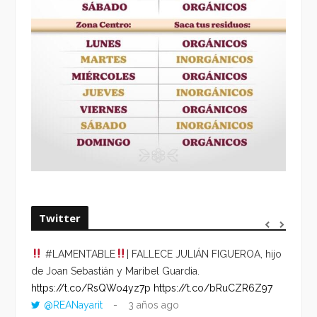
Twitter
#LAMENTABLE
| FALLECE JULIÁN FIGUEROA, hijo
“VOLV
de Joan Sebastián y Maribel Guardia.
HORA 
https://t.co/RsQWo4yz7p
https://t.co/bRuCZR6Z97
DEL R
@REANayarit
3 años ago
https: