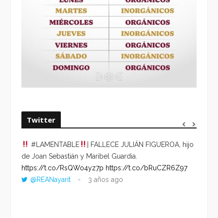
Twitter
#LAMENTABLE
| FALLECE JULIÁN FIGUEROA, hijo
“VOLV
de Joan Sebastián y Maribel Guardia.
HORA 
https://t.co/RsQWo4yz7p
https://t.co/bRuCZR6Z97
DEL R
@REANayarit
3 años ago
https:
ago