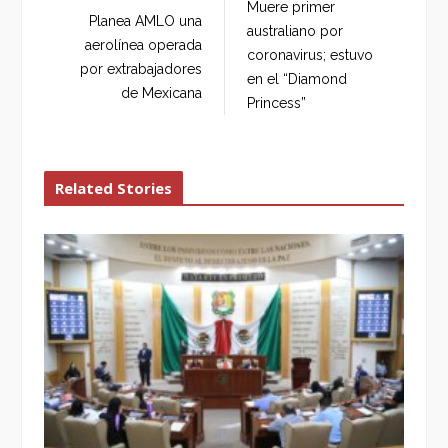
Muere primer
o
e
e
d
Planea AMLO una
australiano por
o
r
+
I
aerolínea operada
coronavirus; estuvo
k
n
por extrabajadores
en el “Diamond
de Mexicana
Princess”
Related Stories