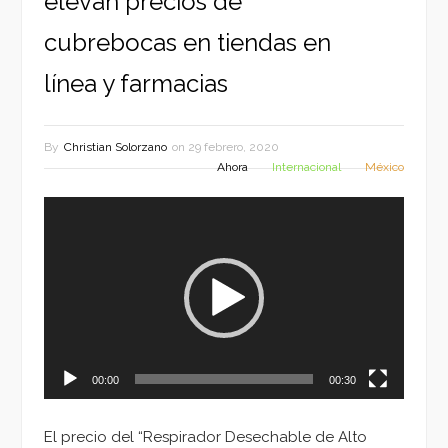
elevan precios de
cubrebocas en tiendas en
línea y farmacias
By
Christian Solorzano
on
29 febrero, 2020
Ahora
Internacional
México
Reproductor
de
vídeo
00:00
00:30
El precio del “Respirador Desechable de Alto