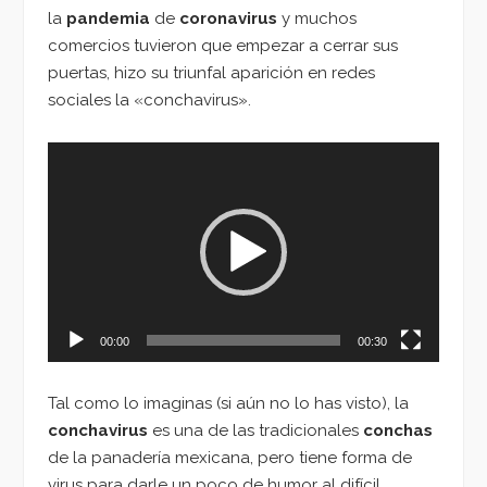
la
pandemia
de
coronavirus
y muchos
comercios tuvieron que empezar a cerrar sus
puertas, hizo su triunfal aparición en redes
sociales la «conchavirus».
Reproductor
de
vídeo
00:00
00:30
Tal como lo imaginas (si aún no lo has visto), la
conchavirus
es una de las tradicionales
conchas
de la panadería mexicana, pero tiene forma de
virus para darle un poco de humor al difícil