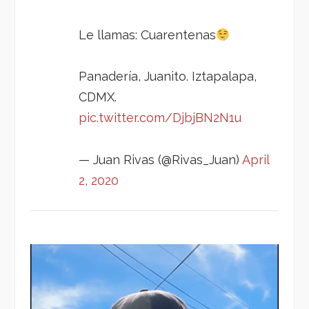
Le llamas: Cuarentenas
Panadería, Juanito. Iztapalapa,
CDMX.
pic.twitter.com/DjbjBN2N1u
— Juan Rivas (@Rivas_Juan)
April
2, 2020
Reproductor
de
vídeo