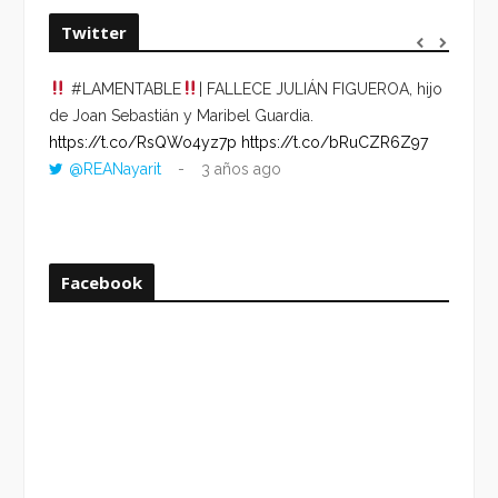
Twitter
#LAMENTABLE
| FALLECE JULIÁN FIGUEROA, hijo
“VOLV
de Joan Sebastián y Maribel Guardia.
HORA 
https://t.co/RsQWo4yz7p
https://t.co/bRuCZR6Z97
DEL R
@REANayarit
3 años ago
https:
ago
Facebook