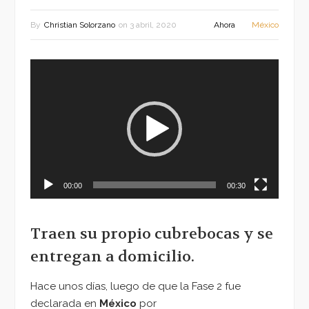
By
Christian Solorzano
on
3 abril, 2020
Ahora
México
Reproductor
de
vídeo
00:00
00:30
Traen su propio cubrebocas y se
entregan a domicilio.
Hace unos días, luego de que la Fase 2 fue
declarada en
México
por