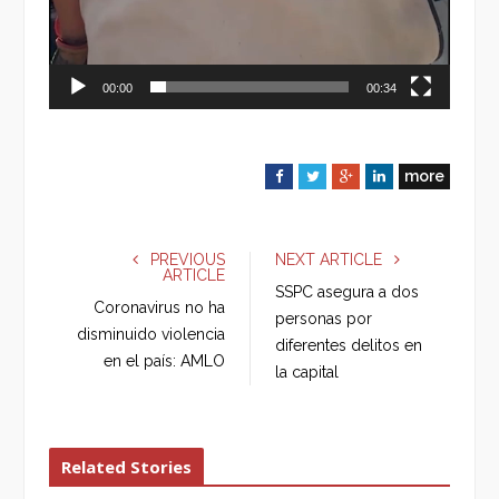
00:00
00:34
more
F
T
G
L
a
w
o
i
c
i
o
n
e
t
g
k
PREVIOUS
NEXT ARTICLE
ARTICLE
b
t
l
e
SSPC asegura a dos
o
e
e
d
Coronavirus no ha
personas por
o
r
+
I
disminuido violencia
diferentes delitos en
k
n
en el país: AMLO
la capital
Related Stories