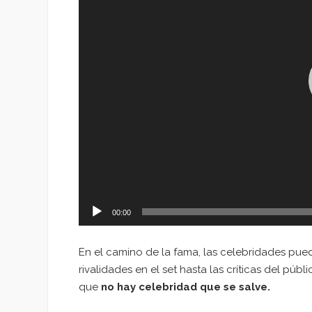
00:00
En el camino de la fama, las celebridades pued
rivalidades en el set hasta las críticas del pú
que
no hay celebridad que se salve.