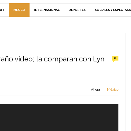
RIT
MÉXICO
INTERNACIONAL
DEPORTES
SOCIALES Y ESPECTÁC
traño video; la comparan con Lyn
0
Ahora
México