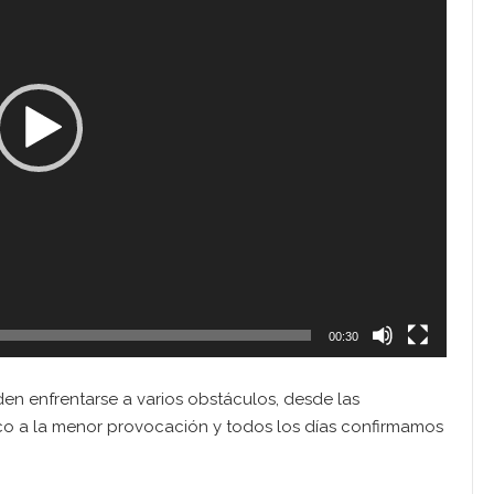
00:30
en enfrentarse a varios obstáculos, desde las
blico a la menor provocación y todos los días confirmamos