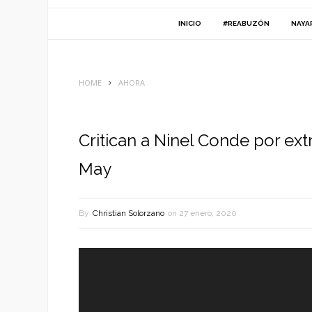
INICIO
#REABUZÓN
NAYA
HOME
AHORA
Critican a Ninel Conde por ex
May
By
Christian Solorzano
on
27 enero, 2020
Reproductor
de
vídeo