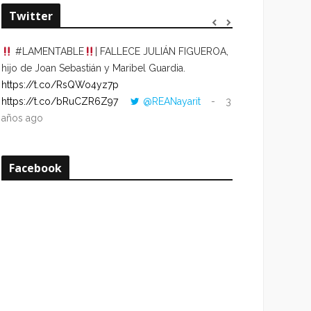
Twitter
#LAMENTABLE
| FALLECE JULIÁN FIGUEROA,
“VOLVER AL HO
hijo de Joan Sebastián y Maribel Guardia.
CUANDO LA HOR
https://t.co/RsQWo4yz7p
CON LA HORA DE
https://t.co/bRuCZR6Z97
@REANayarit
3
https://t.co/e1s
años ago
años ago
Facebook