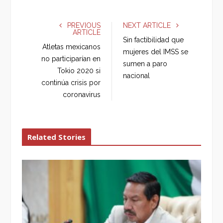
c
i
o
n
e
t
g
k
PREVIOUS
NEXT ARTICLE
ARTICLE
b
t
l
e
Sin factibilidad que
o
e
e
d
Atletas mexicanos
mujeres del IMSS se
o
r
+
I
no participarían en
sumen a paro
k
n
Tokio 2020 si
nacional
continúa crisis por
coronavirus
Related Stories