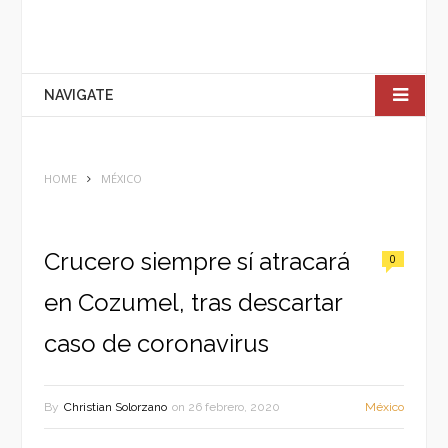
NAVIGATE
HOME
MÉXICO
Crucero siempre sí atracará
0
en Cozumel, tras descartar
caso de coronavirus
By
Christian Solorzano
on
26 febrero, 2020
México