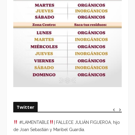
Twitter
#LAMENTABLE
| FALLECE JULIÁN FIGUEROA, hijo
“VOLV
de Joan Sebastián y Maribel Guardia.
HORA 