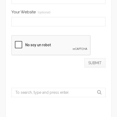
Your Website
(optional)
Search
for: