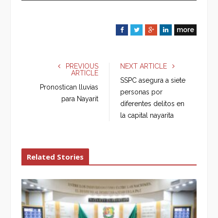
more
F
T
G
L
a
w
o
i
c
i
o
n
e
t
g
k
PREVIOUS
NEXT ARTICLE
ARTICLE
b
t
l
e
SSPC asegura a siete
o
e
e
d
Pronostican lluvias
personas por
o
r
+
I
para Nayarit
diferentes delitos en
k
n
la capital nayarita
Related Stories