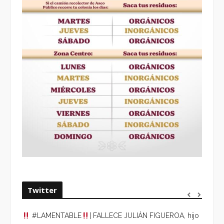
Twitter
#LAMENTABLE
| FALLECE JULIÁN FIGUEROA, hijo
“VOLV