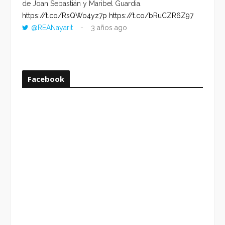
de Joan Sebastián y Maribel Guardia.
HORA 
https://t.co/RsQWo4yz7p
https://t.co/bRuCZR6Z97
DEL R
@REANayarit
3 años ago
https:
ago
Facebook