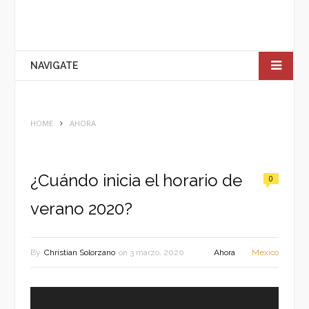
NAVIGATE
HOME
AHORA
¿Cuándo inicia el horario de
0
verano 2020?
By
Christian Solorzano
on
3 marzo, 2020
Ahora
México
Reproductor