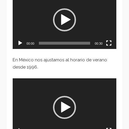
de
vídeo
00:00
00:30
En México nos ajustamos al horario de verano
desde 1996.
Reproductor
de
vídeo