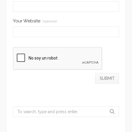
Your Website
(optional)
Search
for: