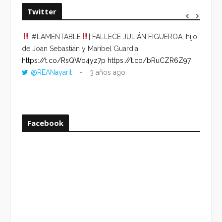
Twitter
#LAMENTABLE
| FALLECE JULIÁN FIGUEROA, hijo
“VOLV
de Joan Sebastián y Maribel Guardia.
HORA 
https://t.co/RsQWo4yz7p
https://t.co/bRuCZR6Z97
DEL R
@REANayarit
3 años ago
https:
ago
Facebook