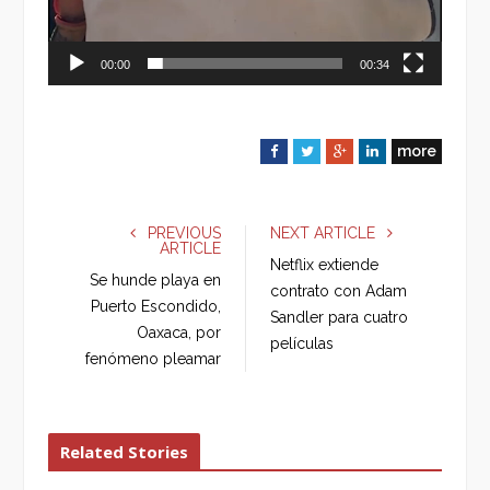
00:00
00:34
more
F
T
G
L
a
w
o
i
c
i
o
n
e
t
g
k
PREVIOUS
NEXT ARTICLE
ARTICLE
b
t
l
e
Netflix extiende
o
e
e
d
Se hunde playa en
contrato con Adam
o
r
+
I
Puerto Escondido,
Sandler para cuatro
k
n
Oaxaca, por
películas
fenómeno pleamar
Related Stories