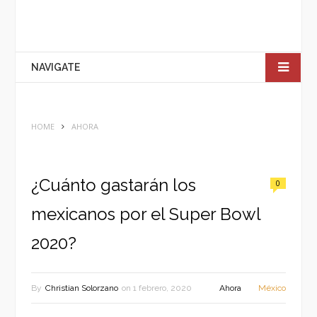
NAVIGATE
HOME
AHORA
¿Cuánto gastarán los
0
mexicanos por el Super Bowl
2020?
By
Christian Solorzano
on
1 febrero, 2020
Ahora
México