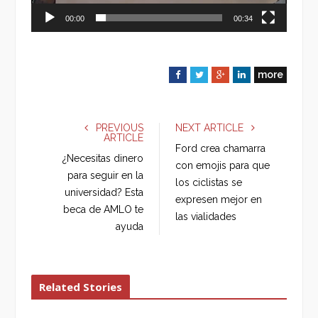
00:00
00:34
more
F
T
G
L
a
w
o
i
c
i
o
n
e
t
g
k
PREVIOUS
NEXT ARTICLE
ARTICLE
b
t
l
e
Ford crea chamarra
o
e
e
d
¿Necesitas dinero
con emojis para que
o
r
+
I
para seguir en la
los ciclistas se
k
n
universidad? Esta
expresen mejor en
beca de AMLO te
las vialidades
ayuda
Related Stories