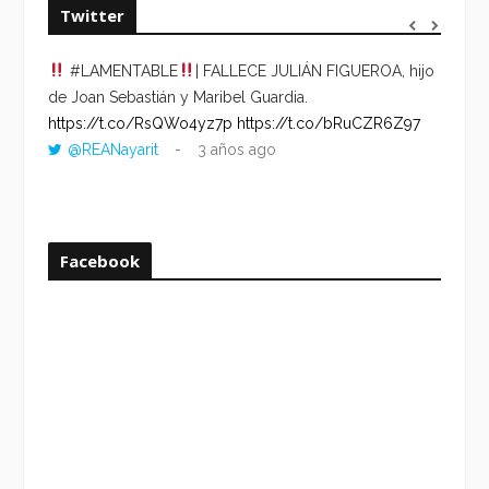
Twitter
#LAMENTABLE
| FALLECE JULIÁN FIGUEROA, hijo
“VOLV
de Joan Sebastián y Maribel Guardia.
HORA 
https://t.co/RsQWo4yz7p
https://t.co/bRuCZR6Z97
DEL R
@REANayarit
3 años ago
https:
ago
Facebook