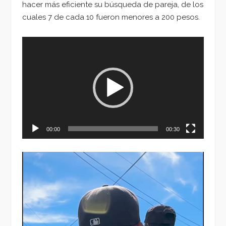
hacer más eficiente su búsqueda de pareja, de los
cuales 7 de cada 10 fueron menores a 200 pesos.
Reproductor
de
vídeo
00:00
00:30
Reproductor
de
vídeo