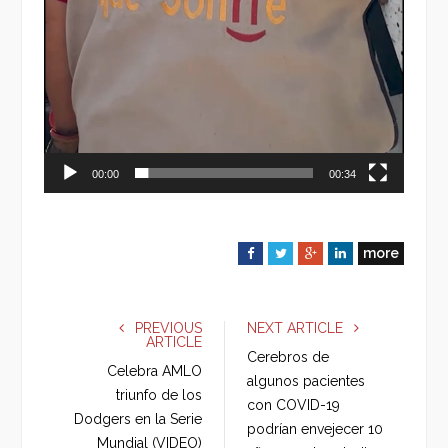
00:00
00:34
more
F
T
G
L
a
w
o
i
c
i
o
n
e
t
g
k
PREVIOUS
NEXT ARTICLE
ARTICLE
b
t
l
e
Cerebros de
o
e
e
d
Celebra AMLO
algunos pacientes
o
r
+
I
triunfo de los
con COVID-19
k
n
Dodgers en la Serie
podrían envejecer 10
Mundial (VIDEO)