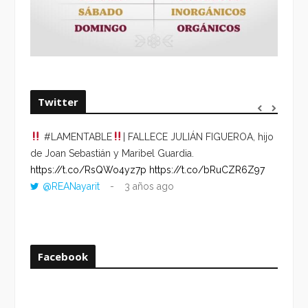
Twitter
#LAMENTABLE
| FALLECE JULIÁN FIGUEROA, hijo
“VOLV
de Joan Sebastián y Maribel Guardia.
HORA 
https://t.co/RsQWo4yz7p
https://t.co/bRuCZR6Z97
DEL R
@REANayarit
3 años ago
https:
ago
Facebook