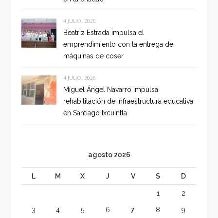
4 JULIO, 2026
Beatriz Estrada impulsa el
emprendimiento con la entrega de
máquinas de coser
4 JULIO, 2026
Miguel Ángel Navarro impulsa
rehabilitación de infraestructura educativa
en Santiago Ixcuintla
agosto 2026
L
M
X
J
V
S
D
1
2
3
4
5
6
7
8
9