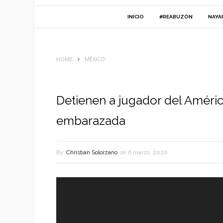
INICIO
#REABUZÓN
NAYA
HOME
MÉXICO
Detienen a jugador del Améri
embarazada
By
Christian Solorzano
on
6 marzo, 2020
Reproductor
de
vídeo