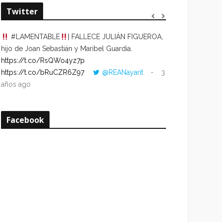
Twitter
#LAMENTABLE
| FALLECE JULIÁN FIGUEROA,
“VOLVER AL HO
hijo de Joan Sebastián y Maribel Guardia.
CUANDO LA HOR
https://t.co/RsQWo4yz7p
CON LA HORA DE
https://t.co/bRuCZR6Z97
@REANayarit
3
https://t.co/e1s
años ago
años ago
Facebook