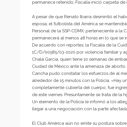
permanece retenido; Fiscalía inició carpeta de 
A pesar de que Renato Ibarra desmintió el haber 
esposa, el futbolista del América se mantendrá
Personal de la SSP-CDMX, perteneciente a la Coo
permanecerá al menos 48 horas en lo que se in
De acuerdo con reportes, la Fiscalía de la Cu
1C/D/00585/03-2020 por violencia familiar y ag
Chalá García, quien tiene 10 semanas de embara
Ciudad de México ante la amenaza de aborto.
Cancha pudo constatar los esfuerzos de al me
alrededor de 15 minutos con la Policía. «Hay 
completamente cubierta del cuerpo, fue ingresad
de este viernes. Presuntamente se trata de la h
Un elemento de la Policía le informó a los al
llegar a una negociación con la parte afectada
El Club América aún no emite su postura sobre 