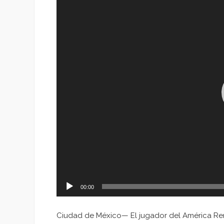
de
vídeo
00:00
Ciudad de México— El jugador del América Rena