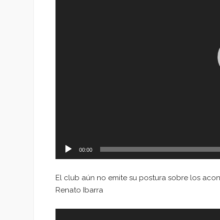
00:00
El club aún no emite su postura sobre los acon
Renato Ibarra
Reproductor