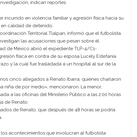
investigación, indican reportes.
incurrido en violencia familiar y agresión física hacia su
 en calidad de detenido.
rdinación Territorial Tlalpan, informó que el futbolista
vestigan las acusaciones que pesan sobre él.
idad de México abrió el expediente TLP-4/C1-
resión física en contra de su esposa Lucely Estefanía
zo y la cual fue trasladada a un hospital al sur de la
nos cinco allegados a Renato Ibarra, quienes charlaron
una niña de por medio», mencionaron. La menor,
a a las oficinas del Ministerio Público a las 2:00 horas
ija de Renato.
legados de Renato, que después de 48 horas se podría
.
los acontecimientos que involucran al futbolista