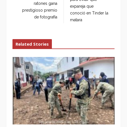
o
r
+
I
ratones gana
expareja que
k
n
prestigioso premio
conoció en Tinder la
de fotografía
matara
Related Stories