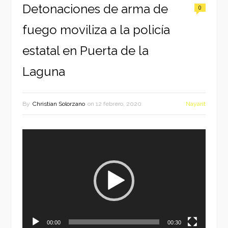
Detonaciones de arma de
0
fuego moviliza a la policía
estatal en Puerta de la
Laguna
By
Christian Solorzano
on
12 febrero, 2020
Nayarit
Reproductor
de
vídeo
00:00
00:30