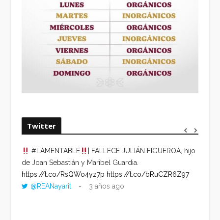
Twitter
#LAMENTABLE
| FALLECE JULIÁN FIGUEROA, hijo
“VOLV
de Joan Sebastián y Maribel Guardia.
HORA 
https://t.co/RsQWo4yz7p
https://t.co/bRuCZR6Z97
DEL R
@REANayarit
3 años ago
https:
ago