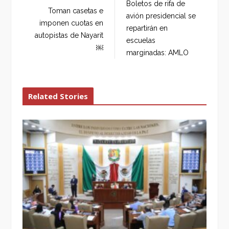
Boletos de rifa de
o
e
e
d
Toman casetas e
avión presidencial se
o
r
+
I
imponen cuotas en
repartirán en
k
n
autopistas de Nayarit
escuelas
￼
marginadas: AMLO
Related Stories