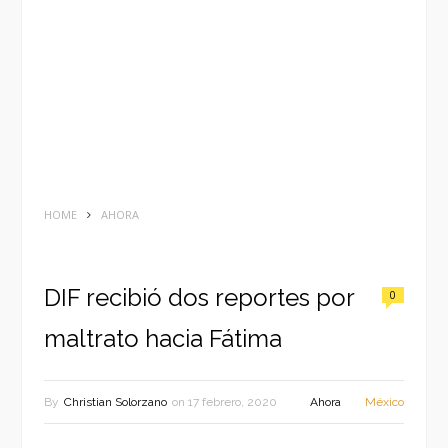
HOME
AHORA
DIF recibió dos reportes por
0
maltrato hacia Fátima
By
Christian Solorzano
on
17 febrero, 2020
Ahora
México