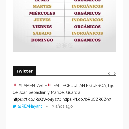
Twitter
#LAMENTABLE
| FALLECE JULIÁN FIGUEROA, hijo
“VOLV
de Joan Sebastián y Maribel Guardia.
HORA 
https://t.co/RsQWo4yz7p
https://t.co/bRuCZR6Z97
DEL R
@REANayarit
3 años ago
https:
ago