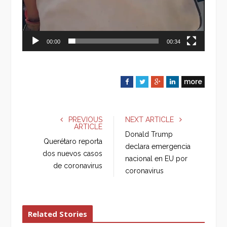
00:00
00:34
more
F
T
G
L
a
w
o
i
c
i
o
n
e
t
g
k
PREVIOUS
NEXT ARTICLE
ARTICLE
b
t
l
e
Donald Trump
o
e
e
d
Querétaro reporta
declara emergencia
o
r
+
I
dos nuevos casos
nacional en EU por
k
n
de coronavirus
coronavirus
Related Stories