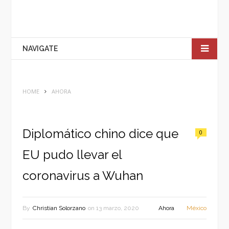
NAVIGATE
HOME
AHORA
Diplomático chino dice que
0
EU pudo llevar el
coronavirus a Wuhan
By
Christian Solorzano
on
13 marzo, 2020
Ahora
México