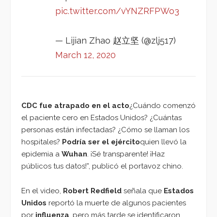
pic.twitter.com/vYNZRFPWo3
— Lijian Zhao 赵立坚 (@zlj517)
March 12, 2020
CDC fue atrapado en el acto
¿Cuándo comenzó
el paciente cero en Estados Unidos? ¿Cuántas
personas están infectadas? ¿Cómo se llaman los
hospitales?
Podría ser el ejército
quien llevó la
epidemia a
Wuhan
. ¡Sé transparente! ¡Haz
públicos tus datos!”, publicó el portavoz chino.
En el video,
Robert Redfield
señala que
Estados
Unidos
reportó la muerte de algunos pacientes
por
influenza
, pero más tarde se identificaron