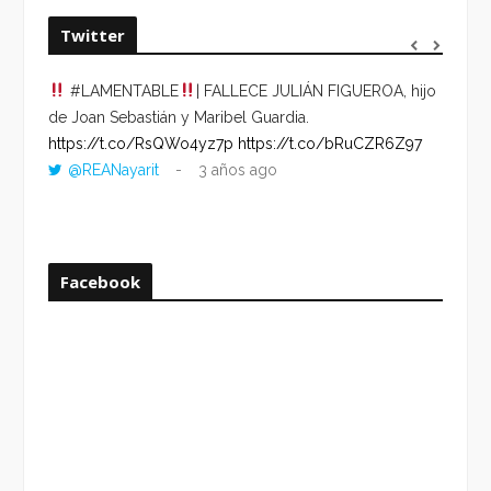
Twitter
#LAMENTABLE
| FALLECE JULIÁN FIGUEROA, hijo
“VOLV
de Joan Sebastián y Maribel Guardia.
HORA 
https://t.co/RsQWo4yz7p
https://t.co/bRuCZR6Z97
DEL R
@REANayarit
3 años ago
https:
ago
Facebook