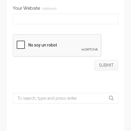
Your Website
(optional)
Search
for: