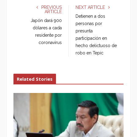
e
t
g
k
PREVIOUS
NEXT ARTICLE
ARTICLE
b
t
l
e
Detienen a dos
o
e
e
d
Japón dará 900
personas por
o
r
+
I
dólares a cada
presunta
k
n
residente por
participación en
coronavirus
hecho delictuoso de
robo en Tepic
Related Stories