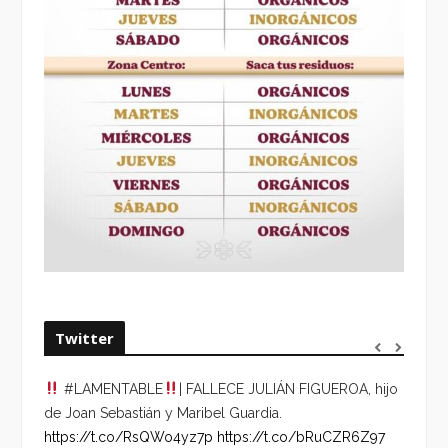
Twitter
#LAMENTABLE
| FALLECE JULIÁN FIGUEROA, hijo
“VOLV
de Joan Sebastián y Maribel Guardia.
HORA 
https://t.co/RsQWo4yz7p
https://t.co/bRuCZR6Z97
DEL R