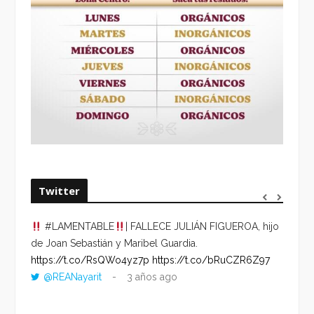
Twitter
#LAMENTABLE
| FALLECE JULIÁN FIGUEROA, hijo
“VOLV
de Joan Sebastián y Maribel Guardia.
HORA 
https://t.co/RsQWo4yz7p
https://t.co/bRuCZR6Z97
DEL R
@REANayarit
3 años ago
https:
ago