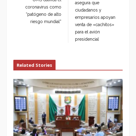
asegura que
o
r
+
I
coronavirus como
ciudadanos y
k
n
“patógeno de alto
empresarios apoyan
riesgo mundial”
venta de «cachitos»
para el avión
presidencial
Related Stories