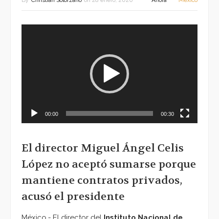
By
Christian Solorzano
on
28 enero, 2020
Ahora
México
Reproductor
de
vídeo
00:00
00:30
El director Miguel Ángel Celis
López no aceptó sumarse porque
mantiene contratos privados,
acusó el presidente
México.- El director del
Instituto Nacional de