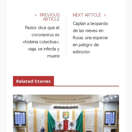
c
i
o
n
e
t
g
k
PREVIOUS
NEXT ARTICLE
ARTICLE
b
t
l
e
Captan a leopardo
o
e
e
d
Pastor dice que el
de las nieves en
o
r
+
I
coronavirus es
Rusia, una especie
k
n
«histeria colectiva»;
en peligro de
viaja, se infecta y
extinción
muere
Related Stories