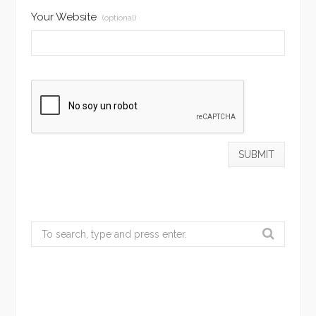
Your Website
(optional)
Search
for: