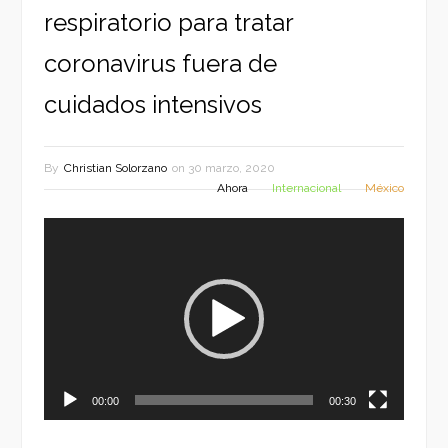
respiratorio para tratar
coronavirus fuera de
cuidados intensivos
By
Christian Solorzano
on
30 marzo, 2020
Ahora
Internacional
México
Reproductor
de
vídeo
00:00
00:30