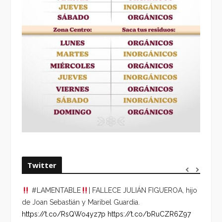
Twitter
#LAMENTABLE
| FALLECE JULIÁN FIGUEROA, hijo
“VOLV
de Joan Sebastián y Maribel Guardia.
HORA 
https://t.co/RsQWo4yz7p
https://t.co/bRuCZR6Z97
DEL R