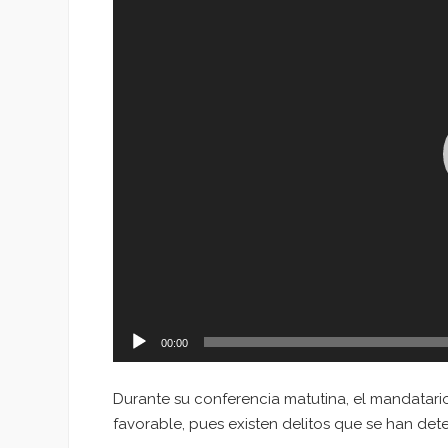
vídeo
00:00
Durante su conferencia matutina, el mandatari
favorable, pues existen delitos que se han det