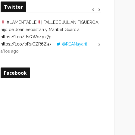
Twitter
#LAMENTABLE
| FALLECE JULIÁN FIGUEROA,
“VOLVER AL HO
hijo de Joan Sebastián y Maribel Guardia.
CUANDO LA HOR
https://t.co/RsQWo4yz7p
CON LA HORA DE
https://t.co/bRuCZR6Z97
@REANayarit
3
https://t.co/e1s
años ago
años ago
Facebook