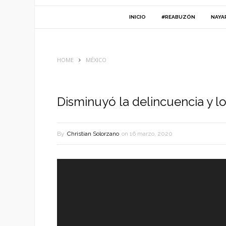
INICIO
#REABUZÓN
NAYA
HOME
MÉXICO
Disminuyó la delincuencia y 
By
Christian Solorzano
on
16 marzo, 2020
Reproductor
de
vídeo