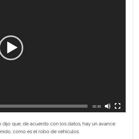
00:30
o dijo que, de acuerdo con los datos, hay un avance
enido, como es el robo de vehículos.