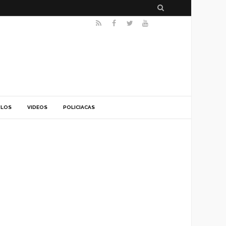
S
R
F
T
Y
e
S
a
w
o
a
S
c
i
u
r
e
t
T
c
b
t
u
h
o
e
b
ULOS
VIDEOS
POLICIACAS
o
r
e
k