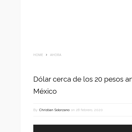
HOME
AHORA
Dólar cerca de los 20 pesos a
México
By
Christian Solorzano
on
28 febrero, 2020
Reproductor