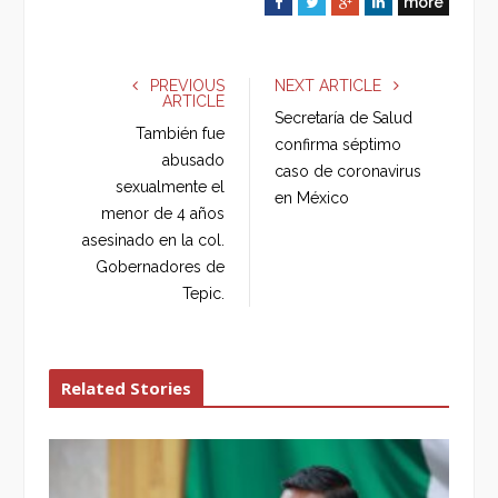
more
F
T
G
L
a
w
o
i
c
i
o
n
e
t
g
k
PREVIOUS
NEXT ARTICLE
ARTICLE
b
t
l
e
Secretaría de Salud
o
e
e
d
También fue
confirma séptimo
o
r
+
I
abusado
caso de coronavirus
k
n
sexualmente el
en México
menor de 4 años
asesinado en la col.
Gobernadores de
Tepic.
Related Stories