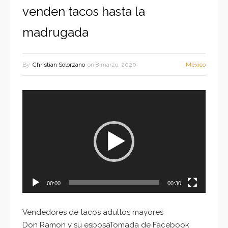
venden tacos hasta la
madrugada
By
Christian Solorzano
on
8 marzo, 2020
México
Reproductor
de
vídeo
00:00
00:30
Vendedores de tacos adultos mayores
Don Ramon y su esposaTomada de Facebook