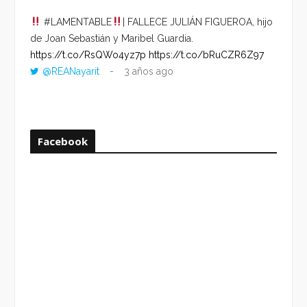
#LAMENTABLE
| FALLECE JULIÁN FIGUEROA, hijo
“VOLV
de Joan Sebastián y Maribel Guardia.
HORA 
https://t.co/RsQWo4yz7p
https://t.co/bRuCZR6Z97
DEL R
@REANayarit
3 años ago
https:
ago
Facebook