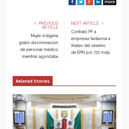
more
F
T
G
L
a
w
o
i
c
i
o
n
e
t
g
k
PREVIOUS
NEXT ARTICLE
ARTICLE
b
t
l
e
Contrató PF a
o
e
e
d
Mujer indígena
empresas fantasma a
o
r
+
I
grabó discriminación
finales del sexenio
k
n
de personal médico
de EPN por 772 mdp
mientras agonizaba
Related Stories