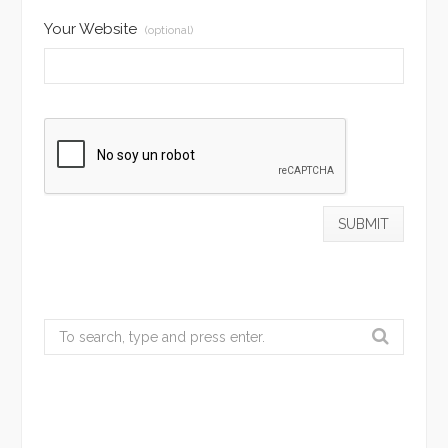
Your Website
(optional)
Search
for: