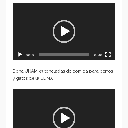
Reproductor
de
vídeo
00:00
00:30
Dona UNAM 33 toneladas de comida para perros
y gatos de la CDMX
Reproductor
de
vídeo