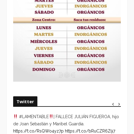
Twitter
#LAMENTABLE
| FALLECE JULIÁN FIGUEROA, hijo
“VOLV
de Joan Sebastián y Maribel Guardia.
HORA 
https://t.co/RsQWo4yz7p
https://t.co/bRuCZR6Z97
DEL R