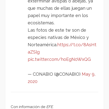
exterminar avispas o abejas, ya
que muchas de ellas juegan un
papel muy importante en los
ecosistemas.
Las fotos de este tw son de
especies nativas de México y
Norteamérica.
https://t.co/8AsHt
aZSlg
pic.twitter.com/hoEgN0WxQG
— CONABIO (@CONABIO)
May 9,
2020
Con información de
EFE
.