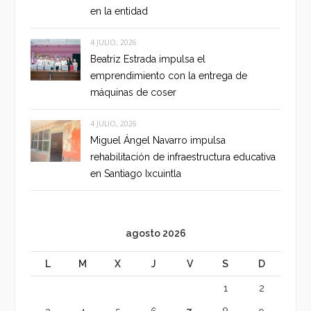
en la entidad
4 JULIO, 2026
Beatriz Estrada impulsa el
emprendimiento con la entrega de
máquinas de coser
4 JULIO, 2026
Miguel Ángel Navarro impulsa
rehabilitación de infraestructura educativa
en Santiago Ixcuintla
agosto 2026
L
M
X
J
V
S
D
1
2