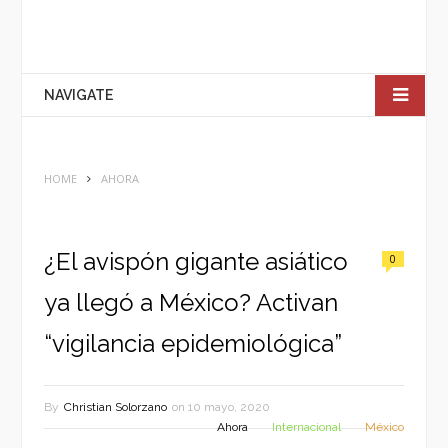
NAVIGATE
HOME
AHORA
¿El avispón gigante asiático
0
ya llegó a México? Activan
“vigilancia epidemiológica”
By
Christian Solorzano
on
10 mayo, 2020
Ahora
Internacional
México