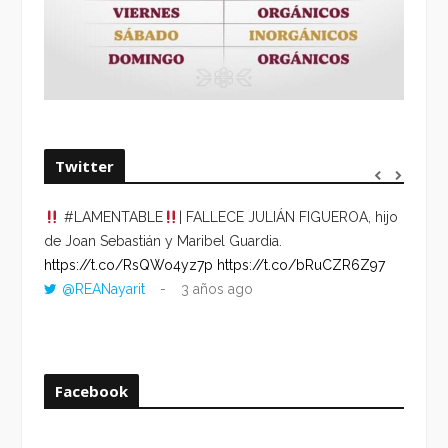
Twitter
#LAMENTABLE
| FALLECE JULIÁN FIGUEROA, hijo
“VOLV
de Joan Sebastián y Maribel Guardia.
HORA 
https://t.co/RsQWo4yz7p
https://t.co/bRuCZR6Z97
DEL R
@REANayarit
3 años ago
https:
ago
Facebook