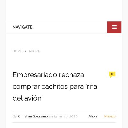
NAVIGATE
HOME
AHORA
Empresariado rechaza
0
comprar cachitos para ‘rifa
del avión’
By
Christian Solorzano
on
13 marzo, 2020
Ahora
México