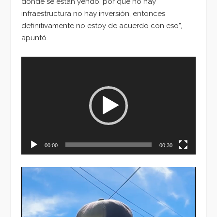
dónde se están yendo, por qué no hay
infraestructura no hay inversión, entonces
definitivamente no estoy de acuerdo con eso”,
apuntó.
Reproductor
de
vídeo
00:00
00:30
Reproductor
de
vídeo