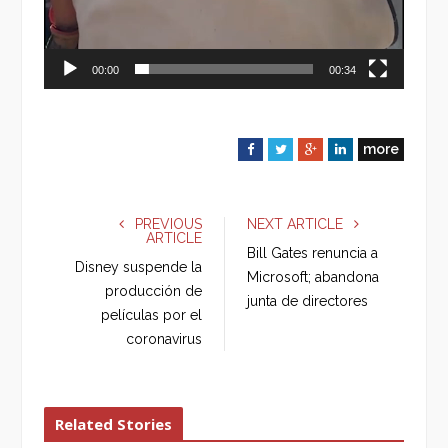
00:00
00:34
more
F
T
G
L
a
w
o
i
c
i
o
n
e
t
g
k
PREVIOUS
NEXT ARTICLE
ARTICLE
b
t
l
e
Bill Gates renuncia a
o
e
e
d
Disney suspende la
Microsoft; abandona
o
r
+
I
producción de
junta de directores
k
n
películas por el
coronavirus
Related Stories