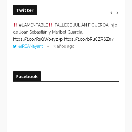
Twitter
#LAMENTABLE
| FALLECE JULIÁN FIGUEROA, hijo
“VOLV
de Joan Sebastián y Maribel Guardia.
HORA 
https://t.co/RsQWo4yz7p
https://t.co/bRuCZR6Z97
DEL R
@REANayarit
3 años ago
https:
ago
Facebook