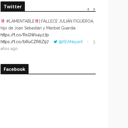
Twitter
#LAMENTABLE
| FALLECE JULIÁN FIGUEROA,
“VOLVER AL HO
hijo de Joan Sebastián y Maribel Guardia.
CUANDO LA HOR
https://t.co/RsQWo4yz7p
CON LA HORA DE
https://t.co/bRuCZR6Z97
@REANayarit
3
https://t.co/e1s
años ago
años ago
Facebook