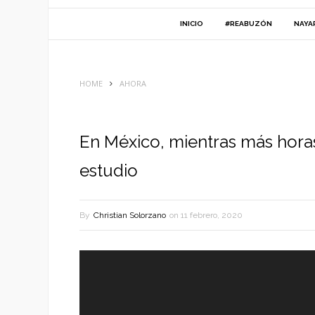
INICIO
#REABUZÓN
NAYA
HOME
AHORA
En México, mientras más horas
estudio
By
Christian Solorzano
on
11 febrero, 2020
Reproductor
de
vídeo