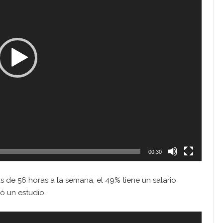
00:30
 de 56 horas a la semana, el 49% tiene un salario
ló un estudio.