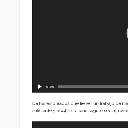
00:00
De los empleados que tienen un trabajo de más
suficiente y el 44% no tiene seguro social, reve
Reproductor