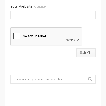
Your Website
(optional)
Search
for: