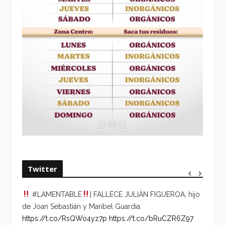
Twitter
#LAMENTABLE
| FALLECE JULIÁN FIGUEROA, hijo
“VOLV
de Joan Sebastián y Maribel Guardia.
HORA 
https://t.co/RsQWo4yz7p
https://t.co/bRuCZR6Z97
DEL R