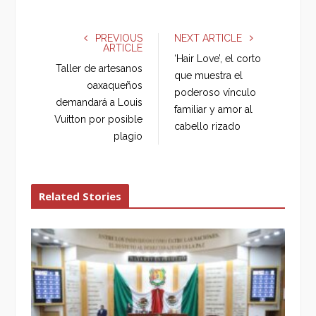
a
w
o
i
c
i
o
n
e
t
g
k
PREVIOUS
NEXT ARTICLE
ARTICLE
b
t
l
e
‘Hair Love’, el corto
o
e
e
d
Taller de artesanos
que muestra el
o
r
+
I
oaxaqueños
poderoso vínculo
k
n
demandará a Louis
familiar y amor al
Vuitton por posible
cabello rizado
plagio
Related Stories