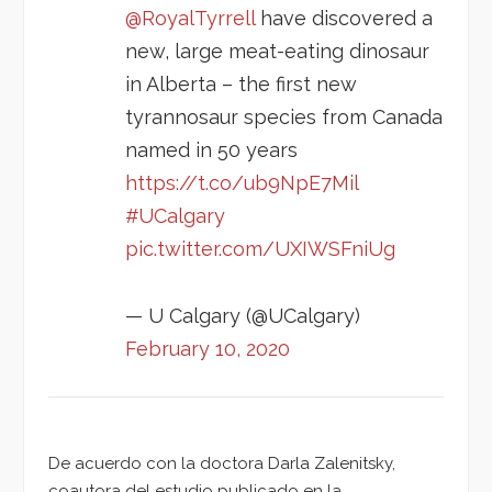
@RoyalTyrrell
have discovered a
new, large meat-eating dinosaur
in Alberta – the first new
tyrannosaur species from Canada
named in 50 years
https://t.co/ub9NpE7Mil
#UCalgary
pic.twitter.com/UXIWSFniUg
— U Calgary (@UCalgary)
February 10, 2020
De acuerdo con la doctora Darla Zalenitsky,
coautora del estudio publicado en la