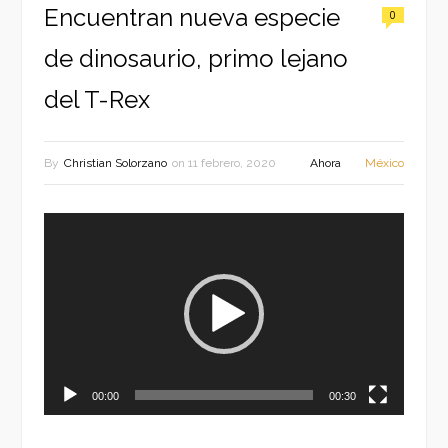
Encuentran nueva especie
0
de dinosaurio, primo lejano
del T-Rex
By
Christian Solorzano
on
11 febrero, 2020
Ahora
México
Reproductor
de
vídeo
00:00
00:30