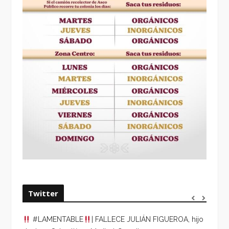
Twitter
#LAMENTABLE
| FALLECE JULIÁN FIGUEROA, hijo
“VOLV