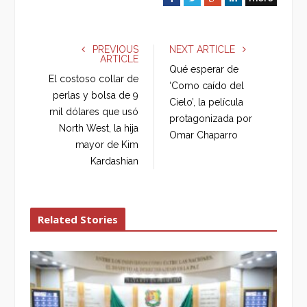
a
w
o
i
c
i
o
n
e
t
g
k
PREVIOUS
NEXT ARTICLE
ARTICLE
b
t
l
e
Qué esperar de
o
e
e
d
El costoso collar de
‘Como caído del
o
r
+
I
perlas y bolsa de 9
Cielo’, la película
k
n
mil dólares que usó
protagonizada por
North West, la hija
Omar Chaparro
mayor de Kim
Kardashian
Related Stories