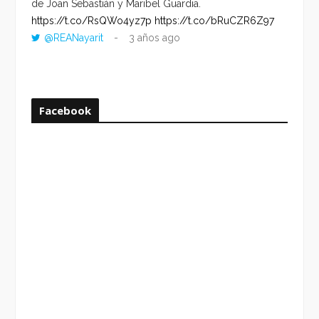
de Joan Sebastián y Maribel Guardia.
HORA 
https://t.co/RsQWo4yz7p
https://t.co/bRuCZR6Z97
DEL R
@REANayarit
3 años ago
https:
ago
Facebook