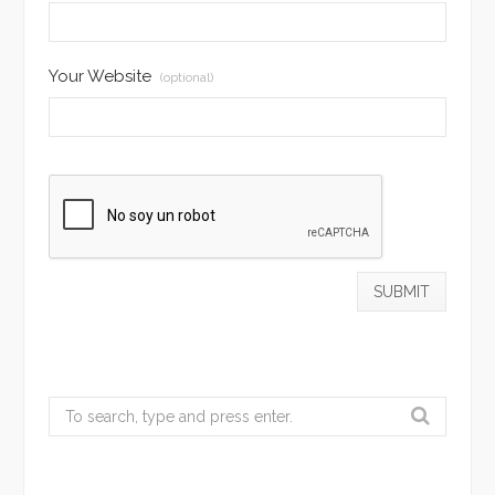
Your Website
(optional)
Search
for: