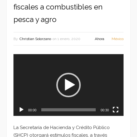
fiscales a combustibles en
pesca y agro
By
Christian Solorzano
on
1 enero, 2020
Ahora
México
Reproductor
de
vídeo
00:00
00:30
La Secretaría de Hacienda y Crédito Público
(SHCP) otorgará estímulos fiscales, a través